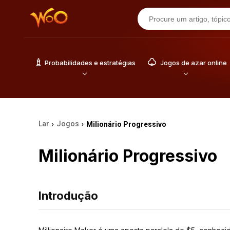
Probabilidades e estratégias
Jogos de azar online
Lar
Jogos
Milionário Progressivo
›
›
Milionário Progressivo
Introdução