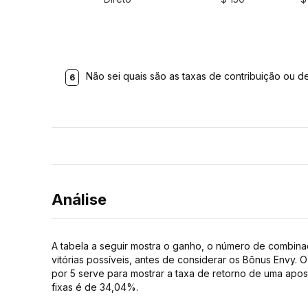
Não sei quais são as taxas de contribuição ou de
Análise
A tabela a seguir mostra o ganho, o número de combinaç
vitórias possíveis, antes de considerar os Bônus Envy. 
por 5 serve para mostrar a taxa de retorno de uma aposta
fixas é de 34,04%.