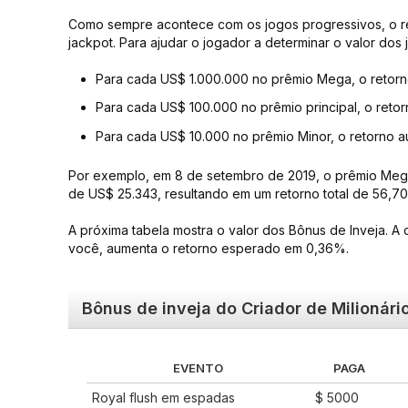
Como sempre acontece com os jogos progressivos, o 
jackpot. Para ajudar o jogador a determinar o valor dos
Para cada US$ 1.000.000 no prêmio Mega, o retor
Para cada US$ 100.000 no prêmio principal, o reto
Para cada US$ 10.000 no prêmio Minor, o retorno 
Por exemplo, em 8 de setembro de 2019, o prêmio Mega 
de US$ 25.343, resultando em um retorno total de 56,7
A próxima tabela mostra o valor dos Bônus de Inveja. A 
você, aumenta o retorno esperado em 0,36%.
Bônus de inveja do Criador de Milionári
EVENTO
PAGA
Royal flush em espadas
$ 5000