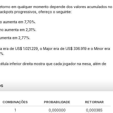
retorno em qualquer momento depende dos valores acumulados no
 jackpots progressivos, ofereço o seguinte:
no aumenta em 7,70%.
rno aumenta em 2,31%.
aumenta em 2,77%.
era de US$ 1.021.229, o Major era de US$ 336.919 e o Minor era
0%.
célula inferior direita mostra que cada jogador na mesa, além de
os
COMBINAÇÕES
PROBABILIDADE
RETORNAR
1
0,000000
0,000385