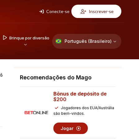
Conecte-se
Inscrever-se
Brinque por diversão
Português (Brasileiro)
26
Recomendações do Mago
Bônus de depósito
de
$200
Jogadores dos EUA/Austrália
são bem-vindos.
Jogar