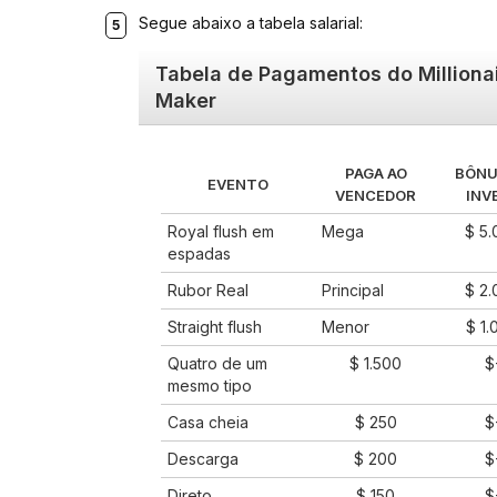
Segue abaixo a tabela salarial:
Tabela de Pagamentos do Milliona
Maker
PAGA AO
BÔNU
EVENTO
VENCEDOR
INV
Royal flush em
Mega
$ 5.
espadas
Rubor Real
Principal
$ 2.
Straight flush
Menor
$ 1.
Quatro de um
$ 1.500
$
mesmo tipo
Casa cheia
$ 250
$
Descarga
$ 200
$
Direto
$ 150
$