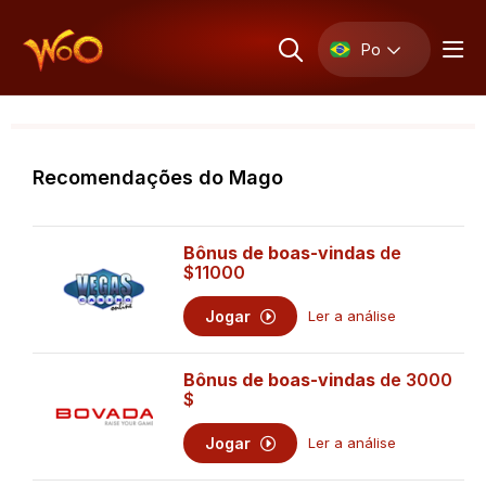
Po
Recomendações do Mago
Bônus de boas-vindas
de
$11000
Jogar
Ler a análise
Bônus de boas-vindas
de 3000
$
Jogar
Ler a análise