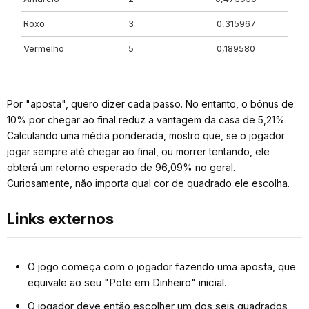
Roxo
3
0,315967
Vermelho
5
0,189580
Por "aposta", quero dizer cada passo. No entanto, o bônus de
10% por chegar ao final reduz a vantagem da casa de 5,21%.
Calculando uma média ponderada, mostro que, se o jogador
jogar sempre até chegar ao final, ou morrer tentando, ele
obterá um retorno esperado de 96,09% no geral.
Curiosamente, não importa qual cor de quadrado ele escolha.
Links externos
O jogo começa com o jogador fazendo uma aposta, que
equivale ao seu "Pote em Dinheiro" inicial.
O jogador deve então escolher um dos seis quadrados