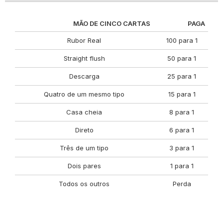
MÃO DE CINCO CARTAS
PAGA
Rubor Real
100 para 1
Straight flush
50 para 1
Descarga
25 para 1
Quatro de um mesmo tipo
15 para 1
Casa cheia
8 para 1
Direto
6 para 1
Três de um tipo
3 para 1
Dois pares
1 para 1
Todos os outros
Perda