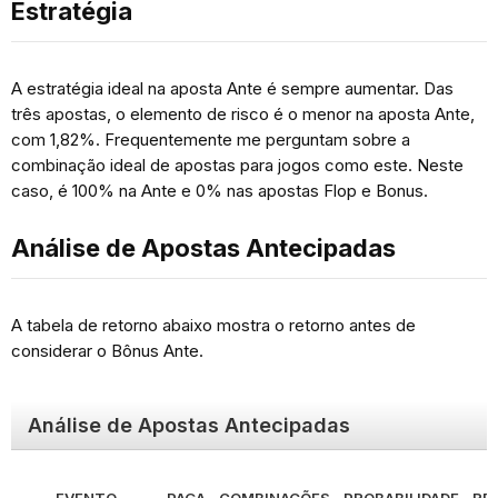
Estratégia
A estratégia ideal na aposta Ante é sempre aumentar. Das
três apostas, o elemento de risco é o menor na aposta Ante,
com 1,82%. Frequentemente me perguntam sobre a
combinação ideal de apostas para jogos como este. Neste
caso, é 100% na Ante e 0% nas apostas Flop e Bonus.
Análise de Apostas Antecipadas
A tabela de retorno abaixo mostra o retorno antes de
considerar o Bônus Ante.
Análise de Apostas Antecipadas
EVENTO
PAGA
COMBINAÇÕES
PROBABILIDADE
RE