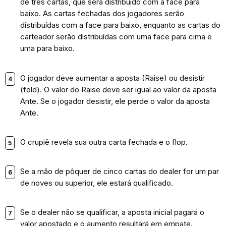
de três cartas, que será distribuído com a face para
baixo. As cartas fechadas dos jogadores serão
distribuídas com a face para baixo, enquanto as cartas do
carteador serão distribuídas com uma face para cima e
uma para baixo.
O jogador deve aumentar a aposta (Raise) ou desistir
(fold). O valor do Raise deve ser igual ao valor da aposta
Ante. Se o jogador desistir, ele perde o valor da aposta
Ante.
O crupiê revela sua outra carta fechada e o flop.
Se a mão de pôquer de cinco cartas do dealer for um par
de noves ou superior, ele estará qualificado.
Se o dealer não se qualificar, a aposta inicial pagará o
valor apostado e o aumento resultará em empate.