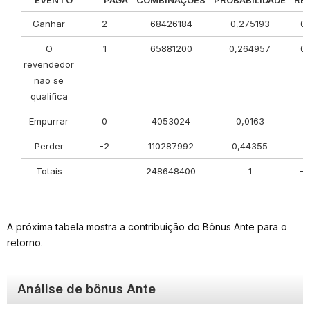
Ganhar
2
68426184
0,275193
0
O
1
65881200
0,264957
0
revendedor
não se
qualifica
Empurrar
0
4053024
0,0163
Perder
-2
110287992
0,44355
-
Totais
248648400
1
-0
A próxima tabela mostra a contribuição do Bônus Ante para o
retorno.
Análise de bônus Ante