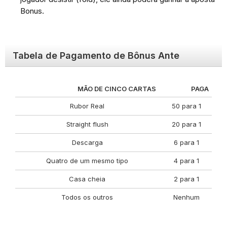
Bonus.
Tabela de Pagamento de Bônus Ante
MÃO DE CINCO CARTAS
PAGA
Rubor Real
50 para 1
Straight flush
20 para 1
Descarga
6 para 1
Quatro de um mesmo tipo
4 para 1
Casa cheia
2 para 1
Todos os outros
Nenhum