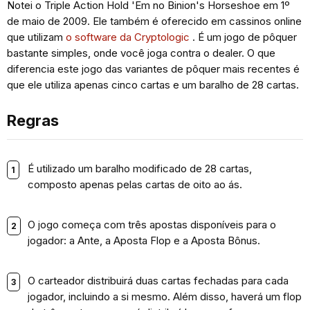
Notei o Triple Action Hold 'Em no Binion's Horseshoe em 1º
de maio de 2009. Ele também é oferecido em cassinos online
que utilizam
o software da Cryptologic
. É um jogo de pôquer
bastante simples, onde você joga contra o dealer. O que
diferencia este jogo das variantes de pôquer mais recentes é
que ele utiliza apenas cinco cartas e um baralho de 28 cartas.
Regras
É utilizado um baralho modificado de 28 cartas,
composto apenas pelas cartas de oito ao ás.
O jogo começa com três apostas disponíveis para o
jogador: a Ante, a Aposta Flop e a Aposta Bônus.
O carteador distribuirá duas cartas fechadas para cada
jogador, incluindo a si mesmo. Além disso, haverá um flop