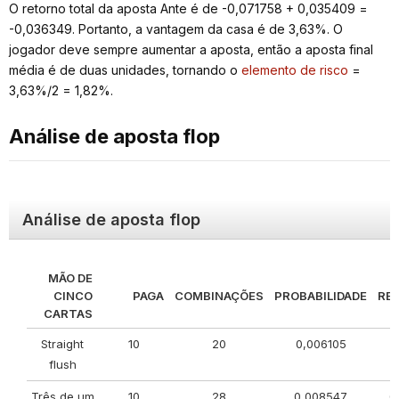
O retorno total da aposta Ante é de -0,071758 + 0,035409 =
-0,036349. Portanto, a vantagem da casa é de 3,63%. O
jogador deve sempre aumentar a aposta, então a aposta final
média é de duas unidades, tornando o
elemento de risco
=
3,63%/2 = 1,82%.
Análise de aposta flop
Análise de aposta flop
MÃO DE
CINCO
PAGA
COMBINAÇÕES
PROBABILIDADE
RE
CARTAS
Straight
10
20
0,006105
0
flush
Três de um
10
28
0,008547
0