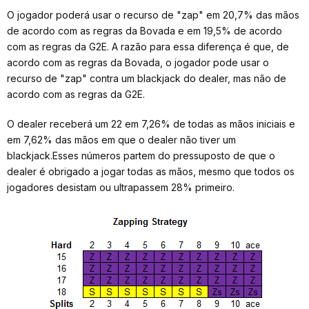
O jogador poderá usar o recurso de "zap" em 20,7% das mãos
de acordo com as regras da Bovada e em 19,5% de acordo
com as regras da G2E. A razão para essa diferença é que, de
acordo com as regras da Bovada, o jogador pode usar o
recurso de "zap" contra um blackjack do dealer, mas não de
acordo com as regras da G2E.
O dealer receberá um 22 em 7,26% de todas as mãos iniciais e
em 7,62% das mãos em que o dealer não tiver um
blackjack.Esses números partem do pressuposto de que o
dealer é obrigado a jogar todas as mãos, mesmo que todos os
jogadores desistam ou ultrapassem 28% primeiro.