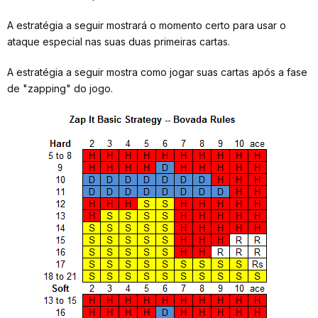
A estratégia a seguir mostrará o momento certo para usar o
ataque especial nas suas duas primeiras cartas.
A estratégia a seguir mostra como jogar suas cartas após a fase
de "zapping" do jogo.