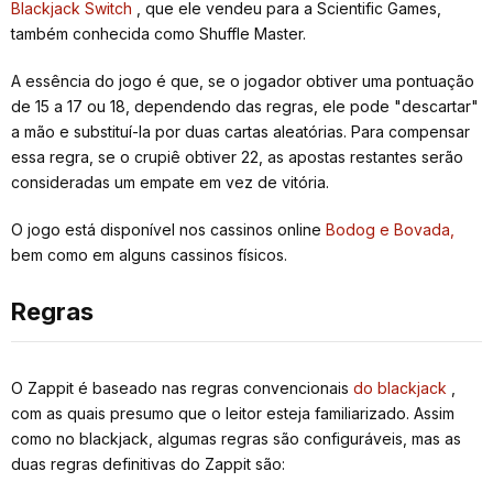
Blackjack Switch
, que ele vendeu para a Scientific Games,
também conhecida como Shuffle Master.
A essência do jogo é que, se o jogador obtiver uma pontuação
de 15 a 17 ou 18, dependendo das regras, ele pode "descartar"
a mão e substituí-la por duas cartas aleatórias. Para compensar
essa regra, se o crupiê obtiver 22, as apostas restantes serão
consideradas um empate em vez de vitória.
O jogo está disponível nos cassinos online
Bodog e Bovada,
bem como em alguns cassinos físicos.
Regras
O Zappit é baseado nas regras convencionais
do blackjack
,
com as quais presumo que o leitor esteja familiarizado. Assim
como no blackjack, algumas regras são configuráveis, mas as
duas regras definitivas do Zappit são: