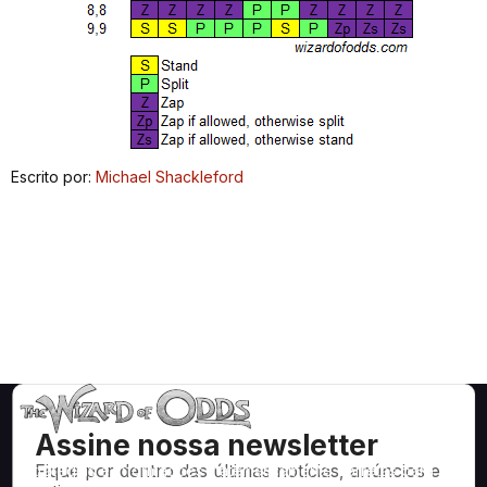
Escrito por:
Michael Shackleford
Assine nossa newsletter
Fique por dentro das últimas notícias, anúncios e
Estratégias e informações matematicamente corretas para