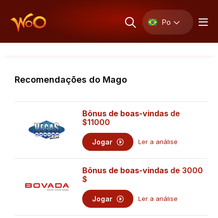
Po
Recomendações do Mago
Bônus de boas-vindas
de
$11000
Jogar
Ler a análise
Bônus de boas-vindas
de 3000
$
Jogar
Ler a análise