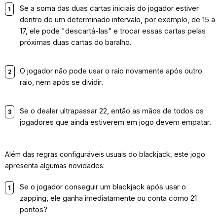
Se a soma das duas cartas iniciais do jogador estiver
dentro de um determinado intervalo, por exemplo, de 15 a
17, ele pode "descartá-las" e trocar essas cartas pelas
próximas duas cartas do baralho.
O jogador não pode usar o raio novamente após outro
raio, nem após se dividir.
Se o dealer ultrapassar 22, então as mãos de todos os
jogadores que ainda estiverem em jogo devem empatar.
Além das regras configuráveis usuais do blackjack, este jogo
apresenta algumas novidades:
Se o jogador conseguir um blackjack após usar o
zapping, ele ganha imediatamente ou conta como 21
pontos?