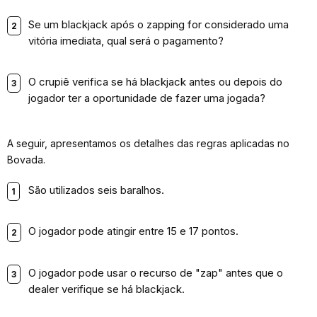
Se um blackjack após o zapping for considerado uma
vitória imediata, qual será o pagamento?
O crupiê verifica se há blackjack antes ou depois do
jogador ter a oportunidade de fazer uma jogada?
A seguir, apresentamos os detalhes das regras aplicadas no
Bovada.
São utilizados seis baralhos.
O jogador pode atingir entre 15 e 17 pontos.
O jogador pode usar o recurso de "zap" antes que o
dealer verifique se há blackjack.