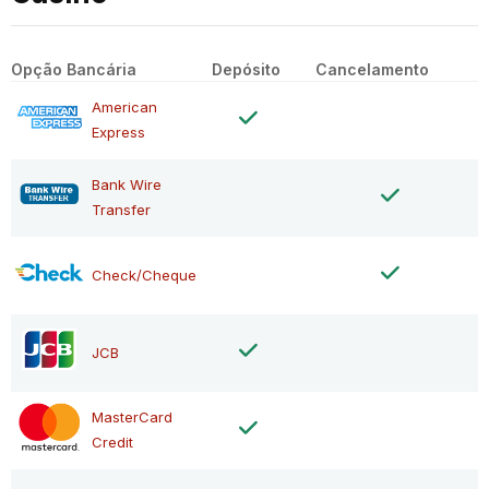
Opção Bancária
Depósito
Cancelamento
American
Express
Bank Wire
Transfer
Check/Cheque
JCB
MasterCard
Credit