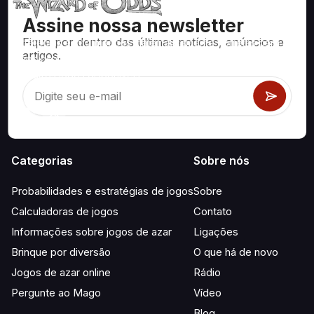
Assine nossa newsletter
Fique por dentro das últimas notícias, anúncios e
Estratégias e informações matematicamente corretas para
artigos.
jogos de cassino como blackjack, craps, roleta e centenas
de outros jogos disponíveis.
Categorias
Sobre nós
Probabilidades e estratégias de jogos
Sobre
Calculadoras de jogos
Contato
Informações sobre jogos de azar
Ligações
Brinque por diversão
O que há de novo
Jogos de azar online
Rádio
Pergunte ao Mago
Vídeo
Blog