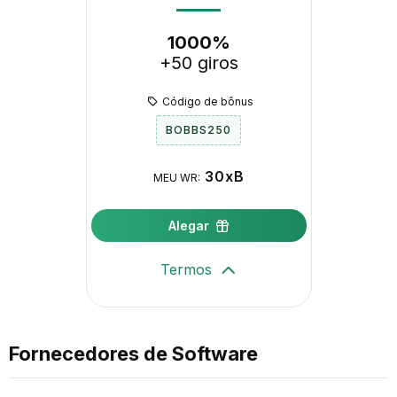
1000%
+50 giros
Código de bônus
BOBBS250
30xB
MEU WR:
Alegar
Termos
Fornecedores de Software