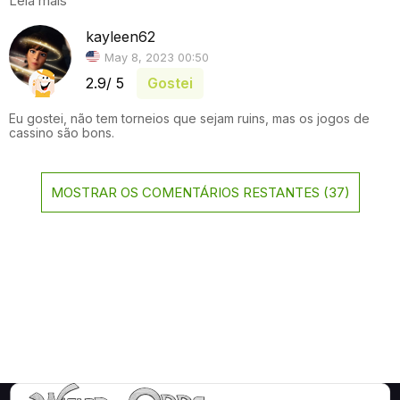
Leia mais
kayleen62
May 8, 2023 00:50
2.9
/ 5
Gostei
Eu gostei, não tem torneios que sejam ruins, mas os jogos de
cassino são bons.
MOSTRAR OS COMENTÁRIOS RESTANTES (37)