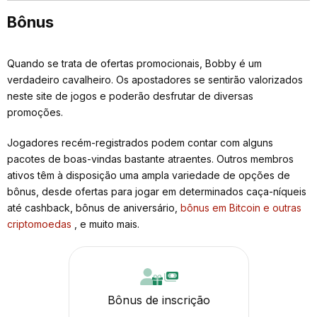
Bônus
Quando se trata de ofertas promocionais, Bobby é um
verdadeiro cavalheiro. Os apostadores se sentirão valorizados
neste site de jogos e poderão desfrutar de diversas
promoções.
Jogadores recém-registrados podem contar com alguns
pacotes de boas-vindas bastante atraentes. Outros membros
ativos têm à disposição uma ampla variedade de opções de
bônus, desde ofertas para jogar em determinados caça-níqueis
até cashback, bônus de aniversário,
bônus em Bitcoin e outras
criptomoedas
, e muito mais.
Bônus de inscrição