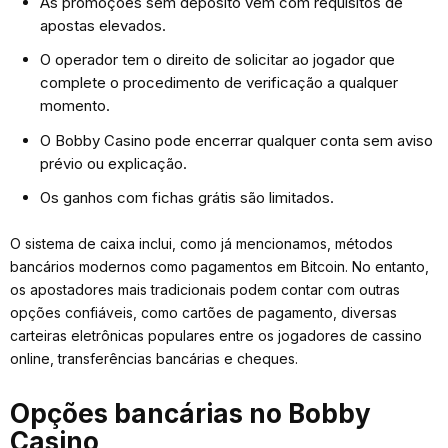
As promoções sem depósito vêm com requisitos de
apostas elevados.
O operador tem o direito de solicitar ao jogador que
complete o procedimento de verificação a qualquer
momento.
O Bobby Casino pode encerrar qualquer conta sem aviso
prévio ou explicação.
Os ganhos com fichas grátis são limitados.
O sistema de caixa inclui, como já mencionamos, métodos
bancários modernos como pagamentos em Bitcoin. No entanto,
os apostadores mais tradicionais podem contar com outras
opções confiáveis, como cartões de pagamento, diversas
carteiras eletrônicas populares entre os jogadores de cassino
online, transferências bancárias e cheques.
Opções bancárias no Bobby
Casino