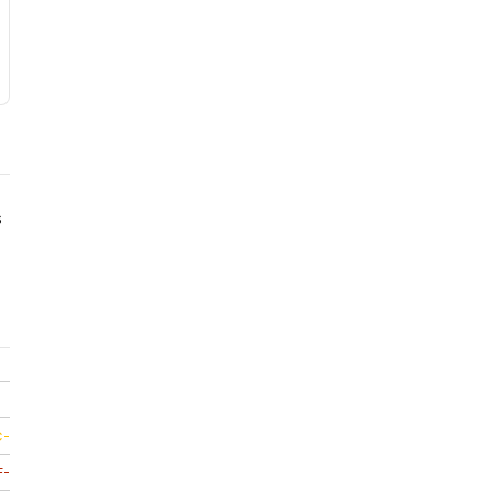
s
C-
F-