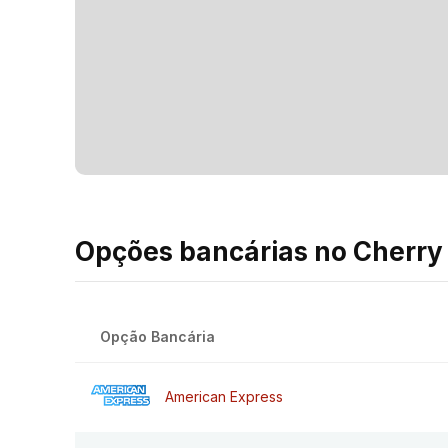
Opções bancárias no Cherry
Opção Bancária
American Express