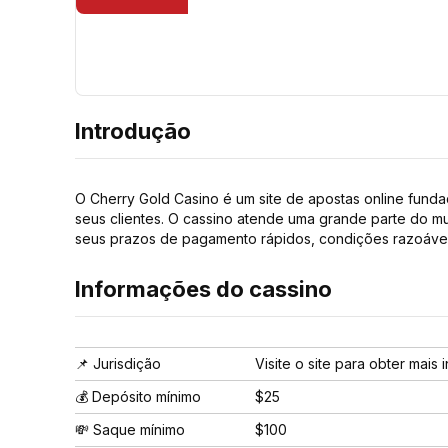
Introdução
O Cherry Gold Casino é um site de apostas online fun
seus clientes. O cassino atende uma grande parte do m
seus prazos de pagamento rápidos, condições razoáveis
Informações do cassino
📌 Jurisdição
Visite o site para obter mais
💰 Depósito mínimo
$25
💸 Saque mínimo
$100