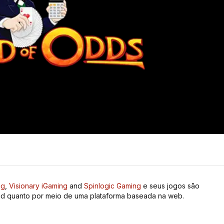
ng
,
Visionary iGaming
and
Spinlogic Gaming
e seus jogos são
ad quanto por meio de uma plataforma baseada na web.