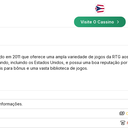
Visite O Cassino
dado em 2011 que oferece uma ampla variedade de jogos da RTG ao
undo, incluindo os Estados Unidos, e possui uma boa reputação por
 para bônus e uma vasta biblioteca de jogos.
 informações.