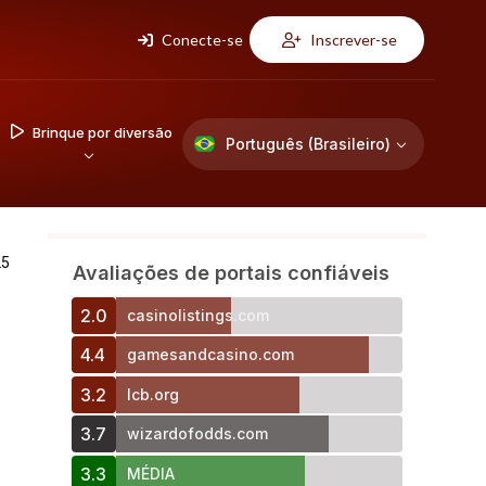
Conecte-se
Inscrever-se
Brinque por diversão
Português (Brasileiro)
25
Avaliações de portais confiáveis
2.0
casinolistings.com
4.4
gamesandcasino.com
3.2
lcb.org
3.7
wizardofodds.com
3.3
MÉDIA