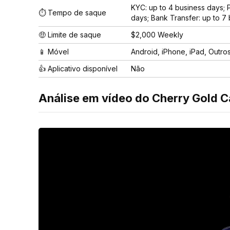
KYC: up to 4 business days; 
⏱️ Tempo de saque
days; Bank Transfer: up to 7
🤑 Limite de saque
$2,000 Weekly
📱 Móvel
Android, iPhone, iPad, Outros
👍 Aplicativo disponível
Não
Análise em vídeo do Cherry Gold C