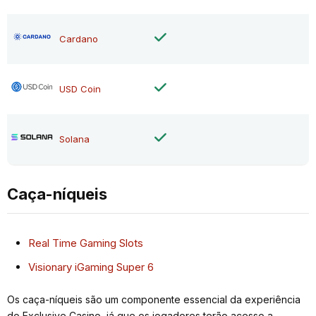
Cardano
USD Coin
Solana
Caça-níqueis
Real Time Gaming Slots
Visionary iGaming Super 6
Os caça-níqueis são um componente essencial da experiência
do Exclusive Casino, já que os jogadores terão acesso a