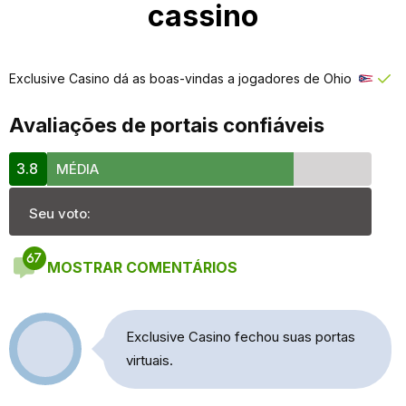
cassino
Exclusive Casino dá as boas-vindas a jogadores de Ohio
Avaliações de portais confiáveis
3.8
MÉDIA
Seu voto:
67
MOSTRAR COMENTÁRIOS
Exclusive Casino fechou suas portas
virtuais.