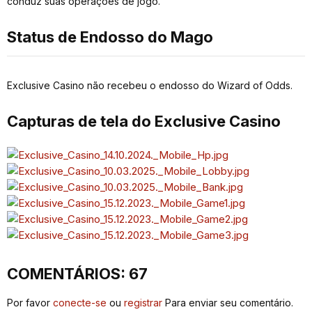
conduz suas operações de jogo.
Status de Endosso do Mago
Exclusive Casino não recebeu o endosso do Wizard of Odds.
Capturas de tela do Exclusive Casino
COMENTÁRIOS:
67
Por favor
conecte-se
ou
registrar
Para enviar seu comentário.