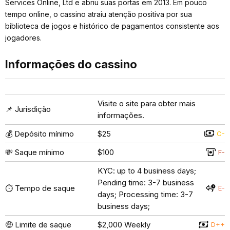
Services Online, Ltd e abriu suas portas em 2013. Em pouco
tempo online, o cassino atraiu atenção positiva por sua
biblioteca de jogos e histórico de pagamentos consistente aos
jogadores.
Informações do cassino
Visite o site para obter mais
📌 Jurisdição
informações.
💰 Depósito mínimo
$25
C-
💸 Saque mínimo
$100
F-
KYC: up to 4 business days;
Pending time: 3-7 business
⏱️ Tempo de saque
E-
days; Processing time: 3-7
business days;
🤑 Limite de saque
$2,000 Weekly
D++