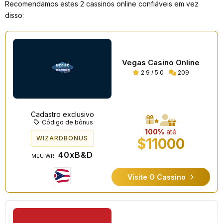
Recomendamos estes 2 cassinos online confiáveis em vez
disso:
Vegas Casino Online
2.9 / 5.0
209
Cadastro exclusivo
Código de bônus
100%
até
WIZARDBONUS
$11000
40xB&D
MEU WR:
Visite O Cassino