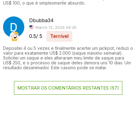
US$ 100, o que é simplesmente absurdo.
Dbubba34
March 12, 2024 04:36
0.5
/ 5
Terrível
Depositei 4 ou 5 vezes e finalmente acertei um jackpot, reduzi o
valor para exatamente US$ 2.000 (saque máximo semanal).
Solicitei um saque e eles alteraram meu limite de saque para
US$ 250, e o processo de saque deles demora uns 10 dias. Um
resultado desanimador. Este cassino pode se matar.
MOSTRAR OS COMENTÁRIOS RESTANTES (57)