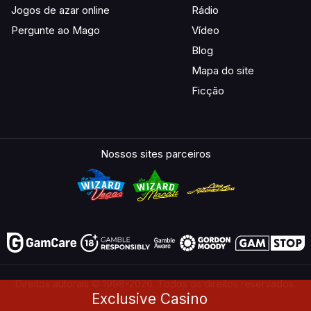
Jogos de azar online
Rádio
Pergunte ao Mago
Vídeo
Blog
Mapa do site
Ficção
Nossos sites parceiros
Direitos autorais © 1998-2026. Todos os direitos reservados.
Exclusive Casino
política de Privacidade