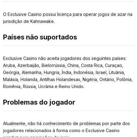
O Exclusive Casino possui licença para operar jogos de azar na
jurisdição de Kahnawake.
Países não suportados
Exclusive Casino não aceita jogadores dos seguintes países:
Aruba, Azerbaijão, Bielorrússia, China, Costa Rica, Curaçao,
Geórgia, Alemanha, Hungria, Índia, Indonésia, Israel, Lituânia,
Malásia, Holanda, Antilhas Holandesas, Nigéria, Ontário, Polônia,
Romênia, Rússia, Ucrânia e Reino Unido.
Problemas do jogador
Atualmente, não há conhecimento de problemas por parte dos
jogadores relacionados à forma como o Exclusive Casino