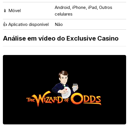
Android, iPhone, iPad, Outros
📱 Móvel
celulares
👍 Aplicativo disponível
Não
Análise em vídeo do Exclusive Casino