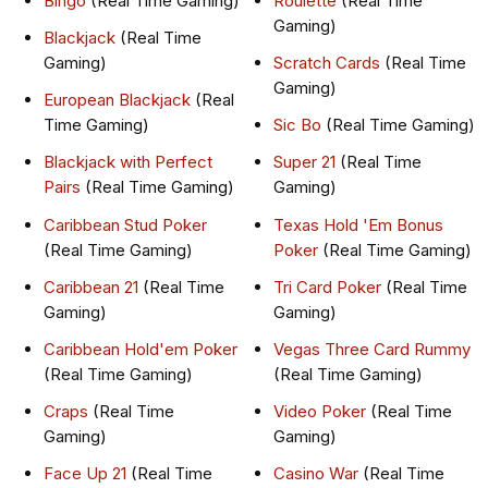
Bingo
(Real Time Gaming)
Roulette
(Real Time
Gaming)
Blackjack
(Real Time
Gaming)
Scratch Cards
(Real Time
Gaming)
European Blackjack
(Real
Time Gaming)
Sic Bo
(Real Time Gaming)
Blackjack with Perfect
Super 21
(Real Time
Pairs
(Real Time Gaming)
Gaming)
Caribbean Stud Poker
Texas Hold 'Em Bonus
(Real Time Gaming)
Poker
(Real Time Gaming)
Caribbean 21
(Real Time
Tri Card Poker
(Real Time
Gaming)
Gaming)
Caribbean Hold'em Poker
Vegas Three Card Rummy
(Real Time Gaming)
(Real Time Gaming)
Craps
(Real Time
Video Poker
(Real Time
Gaming)
Gaming)
Face Up 21
(Real Time
Casino War
(Real Time