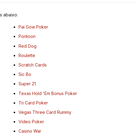
s abaixo:
Pai Gow Poker
Pontoon
Red Dog
Roulette
Scratch Cards
Sic Bo
Super 21
Texas Hold 'Em Bonus Poker
Tri Card Poker
Vegas Three Card Rummy
Video Poker
Casino War