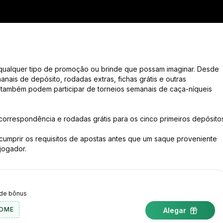
qualquer tipo de promoção ou brinde que possam imaginar. Desde
ais de depósito, rodadas extras, fichas grátis e outras
também podem participar de torneios semanais de caça-níqueis
orrespondência e rodadas grátis para os cinco primeiros depósitos
 cumprir os requisitos de apostas antes que um saque proveniente
jogador.
de bônus
OME
Alegar