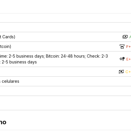
t Cards)
tcoin)
F
me: 2-5 business days; Bitcoin: 24-48 hours; Check: 2-3
E
: 2-5 business days
C+
 celulares
no