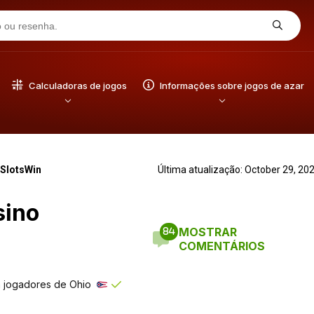
Calculadoras de jogos
Informações sobre jogos de azar
 SlotsWin
Última atualização: October 29, 20
sino
MOSTRAR
84
COMENTÁRIOS
a jogadores de Ohio