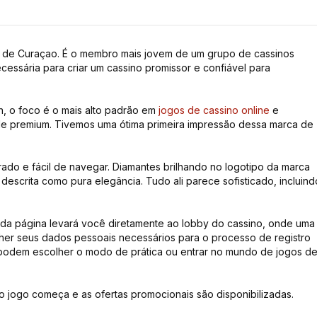
is de Curaçao. É o membro mais jovem de um grupo de cassinos
ecessária para criar um cassino promissor e confiável para
, o foco é o mais alto padrão em
jogos de cassino online
e
de premium. Tivemos uma ótima primeira impressão dessa marca de
rado e fácil de navegar. Diamantes brilhando no logotipo da marca
escrita como pura elegância. Tudo ali parece sofisticado, incluind
to da página levará você diretamente ao lobby do cassino, onde uma
her seus dados pessoais necessários para o processo de registro
 podem escolher o modo de prática ou entrar no mundo de jogos d
o jogo começa e as ofertas promocionais são disponibilizadas.