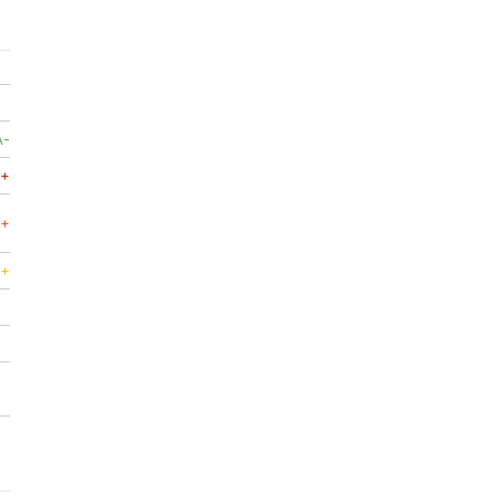
A-
++
++
+