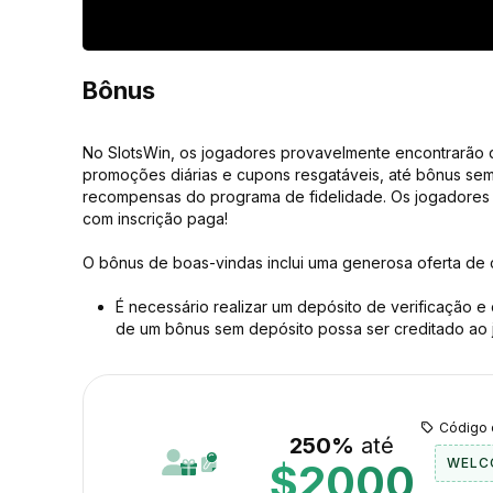
Bônus
No SlotsWin, os jogadores provavelmente encontrarão 
promoções diárias e cupons resgatáveis, até bônus seman
recompensas do programa de fidelidade. Os jogadores 
com inscrição paga!
O bônus de boas-vindas inclui uma generosa oferta de c
É necessário realizar um depósito de verificação e
de um bônus sem depósito possa ser creditado ao 
Código 
250%
até
WELC
$2000