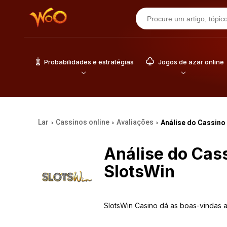
Probabilidades e estratégias
Jogos de azar online
Lar
Cassinos online
Avaliações
Análise do Cassino
›
›
›
Análise do Cas
SlotsWin
SlotsWin Casino dá as boas-vindas 