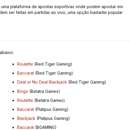
s uma plataforma de apostas esportivas onde podem apostar em
dem ser feitas em partidas ao vivo, uma opção bastante popular
abaixo:
Roulette
(Red Tiger Gaming)
Baccarat
(Red Tiger Gaming)
Deal or No Deal Blackjack
(Red Tiger Gaming)
Bingo
(Belatra Games)
Roulette
(Belatra Games)
Baccarat
(Platipus Gaming)
Blackjack
(Platipus Gaming)
Baccarat
(BGAMING)