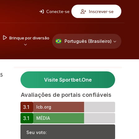
Conecte-se
Inscrever-se
Brinque por diversão
Português (Brasileiro)
25
Visite Sportbet.one
Avaliações de portais confiáveis
3.1
lcb.org
3.1
MÉDIA
Seu voto: