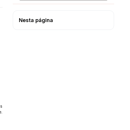
Nesta página
e
Os
e.