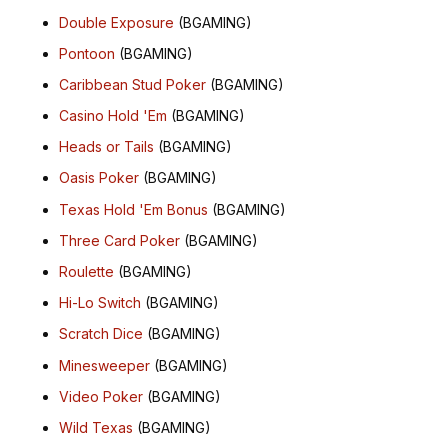
Double Exposure
(BGAMING)
Pontoon
(BGAMING)
Caribbean Stud Poker
(BGAMING)
Casino Hold 'Em
(BGAMING)
Heads or Tails
(BGAMING)
Oasis Poker
(BGAMING)
Texas Hold 'Em Bonus
(BGAMING)
Three Card Poker
(BGAMING)
Roulette
(BGAMING)
Hi-Lo Switch
(BGAMING)
Scratch Dice
(BGAMING)
Minesweeper
(BGAMING)
Video Poker
(BGAMING)
Wild Texas
(BGAMING)