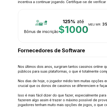
incentiva a continuar jogando. Certifique-se de verific
125%
até
3
MEU WR:
$1000
Bônus de inscrição
Fornecedores de Software
Nos últimos dois anos, surgiram tantos cassinos online q
públicos para suas plataformas, o que é totalmente com
Nos dias de hoje, o jogador médio tem muitas opções e
crucial que os donos de cassinos se diferenciem e façam
Isso é mais fácil dizer do que fazer, especialmente pa
fazerem algo assim é trazer o máximo possível de prove
jogadores tenham muito mais opções de jogos, o que ce