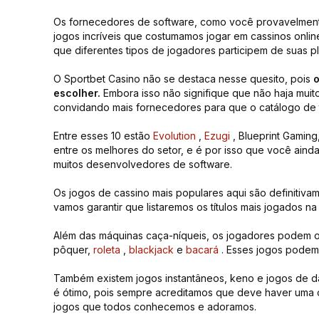
Os fornecedores de software, como você provavelment
jogos incríveis que costumamos jogar em cassinos onlin
que diferentes tipos de jogadores participem de suas pl
O Sportbet Casino não se destaca nesse quesito, pois
o
escolher.
Embora isso não signifique que não haja muit
convidando mais fornecedores para que o catálogo de t
Entre esses 10 estão
Evolution
,
Ezugi
, Blueprint Gaming
entre os melhores do setor, e é por isso que você aind
muitos desenvolvedores de software.
Os jogos de cassino mais populares aqui são definitiva
vamos garantir que listaremos os títulos mais jogados n
Além das máquinas caça-níqueis, os jogadores podem o
pôquer,
roleta
,
blackjack
e
bacará
. Esses jogos podem 
Também existem jogos instantâneos, keno e jogos de d
é ótimo, pois sempre acreditamos que deve haver uma 
jogos que todos conhecemos e adoramos.