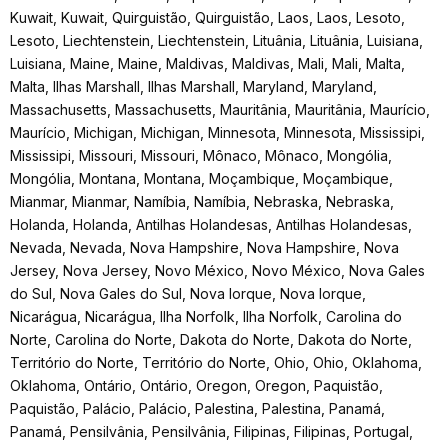
Kuwait, Kuwait, Quirguistão, Quirguistão, Laos, Laos, Lesoto,
Lesoto, Liechtenstein, Liechtenstein, Lituânia, Lituânia, Luisiana,
Luisiana, Maine, Maine, Maldivas, Maldivas, Mali, Mali, Malta,
Malta, Ilhas Marshall, Ilhas Marshall, Maryland, Maryland,
Massachusetts, Massachusetts, Mauritânia, Mauritânia, Maurício,
Maurício, Michigan, Michigan, Minnesota, Minnesota, Mississipi,
Mississipi, Missouri, Missouri, Mônaco, Mônaco, Mongólia,
Mongólia, Montana, Montana, Moçambique, Moçambique,
Mianmar, Mianmar, Namíbia, Namíbia, Nebraska, Nebraska,
Holanda, Holanda, Antilhas Holandesas, Antilhas Holandesas,
Nevada, Nevada, Nova Hampshire, Nova Hampshire, Nova
Jersey, Nova Jersey, Novo México, Novo México, Nova Gales
do Sul, Nova Gales do Sul, Nova Iorque, Nova Iorque,
Nicarágua, Nicarágua, Ilha Norfolk, Ilha Norfolk, Carolina do
Norte, Carolina do Norte, Dakota do Norte, Dakota do Norte,
Território do Norte, Território do Norte, Ohio, Ohio, Oklahoma,
Oklahoma, Ontário, Ontário, Oregon, Oregon, Paquistão,
Paquistão, Palácio, Palácio, Palestina, Palestina, Panamá,
Panamá, Pensilvânia, Pensilvânia, Filipinas, Filipinas, Portugal,