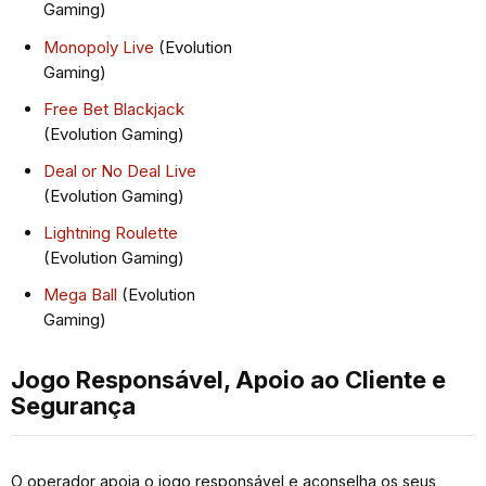
Gaming)
Monopoly Live
(Evolution
Gaming)
Free Bet Blackjack
(Evolution Gaming)
Deal or No Deal Live
(Evolution Gaming)
Lightning Roulette
(Evolution Gaming)
Mega Ball
(Evolution
Gaming)
Jogo Responsável, Apoio ao Cliente e
Segurança
O operador apoia o jogo responsável e aconselha os seus