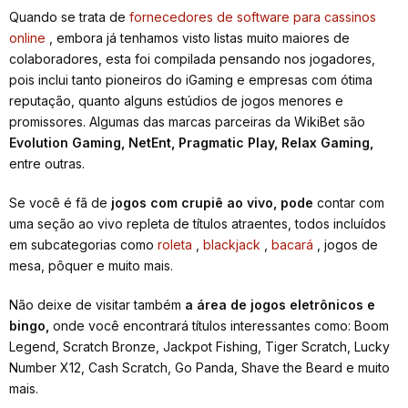
Quando se trata de
fornecedores de software para cassinos
online
, embora já tenhamos visto listas muito maiores de
colaboradores, esta foi compilada pensando nos jogadores,
pois inclui tanto pioneiros do iGaming e empresas com ótima
reputação, quanto alguns estúdios de jogos menores e
promissores. Algumas das marcas parceiras da WikiBet são
Evolution Gaming, NetEnt, Pragmatic Play, Relax Gaming,
entre outras.
Se você é fã de
jogos com crupiê ao vivo, pode
contar com
uma seção ao vivo repleta de títulos atraentes, todos incluídos
em subcategorias como
roleta
,
blackjack
,
bacará
, jogos de
mesa, pôquer e muito mais.
Não deixe de visitar também
a área de jogos eletrônicos e
bingo,
onde você encontrará títulos interessantes como: Boom
Legend, Scratch Bronze, Jackpot Fishing, Tiger Scratch, Lucky
Number X12, Cash Scratch, Go Panda, Shave the Beard e muito
mais.