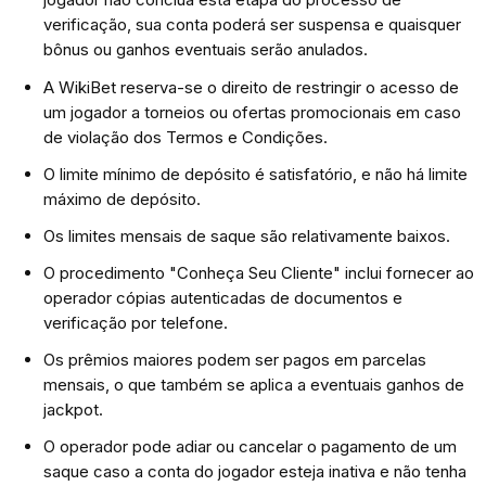
verificação, sua conta poderá ser suspensa e quaisquer
bônus ou ganhos eventuais serão anulados.
A WikiBet reserva-se o direito de restringir o acesso de
um jogador a torneios ou ofertas promocionais em caso
de violação dos Termos e Condições.
O limite mínimo de depósito é satisfatório, e não há limite
máximo de depósito.
Os limites mensais de saque são relativamente baixos.
O procedimento "Conheça Seu Cliente" inclui fornecer ao
operador cópias autenticadas de documentos e
verificação por telefone.
Os prêmios maiores podem ser pagos em parcelas
mensais, o que também se aplica a eventuais ganhos de
jackpot.
O operador pode adiar ou cancelar o pagamento de um
saque caso a conta do jogador esteja inativa e não tenha