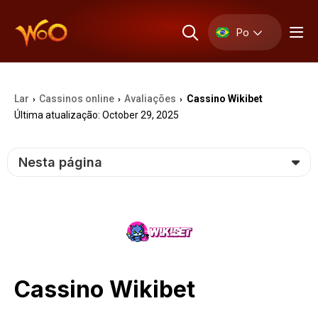
Po
Lar
Cassinos online
Avaliações
Cassino Wikibet
›
›
›
Última atualização: October 29, 2025
Nesta página
Cassino Wikibet