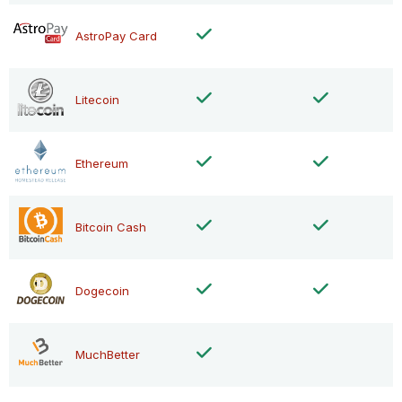
AstroPay Card
Litecoin
Ethereum
Bitcoin Cash
Dogecoin
MuchBetter