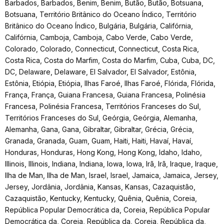
Barbados, Barbados, Benim, Benim, Butão, Butão, Botsuana,
Botsuana, Território Britânico do Oceano Índico, Território
Britânico do Oceano Índico, Bulgária, Bulgária, Califórnia,
Califórnia, Camboja, Camboja, Cabo Verde, Cabo Verde,
Colorado, Colorado, Connecticut, Connecticut, Costa Rica,
Costa Rica, Costa do Marfim, Costa do Marfim, Cuba, Cuba, DC,
DC, Delaware, Delaware, El Salvador, El Salvador, Estônia,
Estônia, Etiópia, Etiópia, Ilhas Faroé, Ilhas Faroé, Flórida, Flórida,
França, França, Guiana Francesa, Guiana Francesa, Polinésia
Francesa, Polinésia Francesa, Territórios Franceses do Sul,
Territórios Franceses do Sul, Geórgia, Geórgia, Alemanha,
Alemanha, Gana, Gana, Gibraltar, Gibraltar, Grécia, Grécia,
Granada, Granada, Guam, Guam, Haiti, Haiti, Havaí, Havaí,
Honduras, Honduras, Hong Kong, Hong Kong, Idaho, Idaho,
Illinois, Illinois, Indiana, Indiana, Iowa, Iowa, Irã, Irã, Iraque, Iraque,
Ilha de Man, Ilha de Man, Israel, Israel, Jamaica, Jamaica, Jersey,
Jersey, Jordânia, Jordânia, Kansas, Kansas, Cazaquistão,
Cazaquistão, Kentucky, Kentucky, Quênia, Quênia, Coreia,
República Popular Democrática da, Coreia, República Popular
Democrática da, Coreia, República da, Coreia, República da,