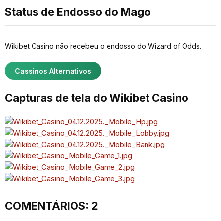
Status de Endosso do Mago
Wikibet Casino não recebeu o endosso do Wizard of Odds.
Cassinos Alternativos
Capturas de tela do Wikibet Casino
COMENTÁRIOS:
2