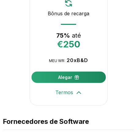
Bônus de recarga
75%
até
€250
20xB&D
MEU WR:
Alegar
Termos
Fornecedores de Software