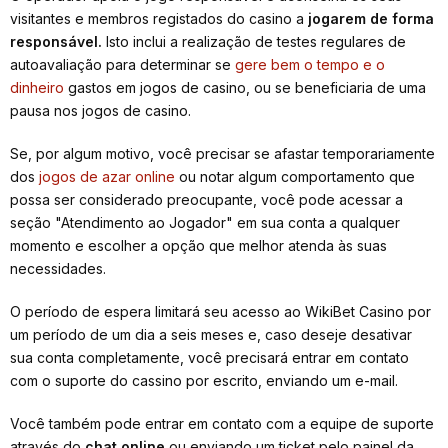
visitantes e membros registados do casino a
jogarem de forma
responsável.
Isto inclui a realização de testes regulares de
autoavaliação para determinar se
gere bem o tempo e o
dinheiro
gastos em jogos de casino, ou se beneficiaria de uma
pausa nos jogos de casino.
Se, por algum motivo, você precisar se afastar temporariamente
dos
jogos de azar online
ou notar algum comportamento que
possa ser considerado preocupante, você pode acessar a
seção "Atendimento ao Jogador" em sua conta a qualquer
momento e escolher a opção que melhor atenda às suas
necessidades.
O período de espera limitará seu acesso ao WikiBet Casino por
um período de um dia a seis meses e, caso deseje desativar
sua conta completamente, você precisará entrar em contato
com o suporte do cassino por escrito, enviando um e-mail.
Você também pode entrar em contato com a equipe de suporte
através do
chat online
ou enviando um ticket pelo painel da