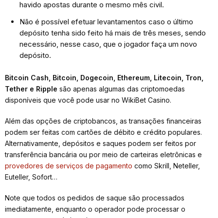
havido apostas durante o mesmo mês civil.
Não é possível efetuar levantamentos caso o último
depósito tenha sido feito há mais de três meses, sendo
necessário, nesse caso, que o jogador faça um novo
depósito.
Bitcoin Cash, Bitcoin, Dogecoin, Ethereum, Litecoin, Tron,
Tether e Ripple
são apenas algumas das criptomoedas
disponíveis que você pode usar no WikiBet Casino.
Além das opções de criptobancos, as transações financeiras
podem ser feitas com cartões de débito e crédito populares.
Alternativamente, depósitos e saques podem ser feitos por
transferência bancária ou por meio de carteiras eletrônicas e
provedores de serviços de pagamento
como Skrill, Neteller,
Euteller, Sofort…
Note que todos os pedidos de saque são processados
imediatamente, enquanto o operador pode processar o