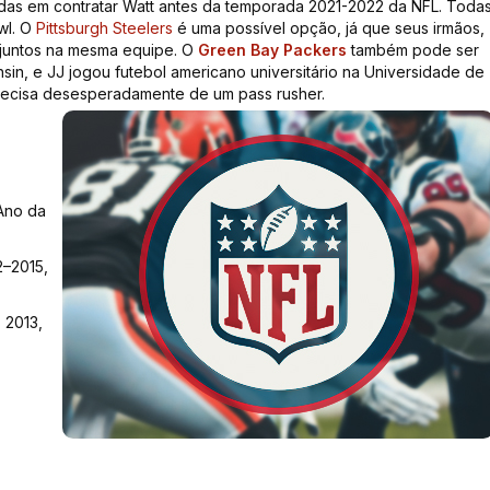
adas em contratar Watt antes da temporada 2021-2022 da NFL. Toda
wl. O
Pittsburgh Steelers
é uma possível opção, já que seus irmãos,
 juntos na mesma equipe. O
Green Bay Packers
também pode ser
sin, e JJ jogou futebol americano universitário na Universidade de
recisa desesperadamente de um pass rusher.
Ano da
2–2015,
 2013,