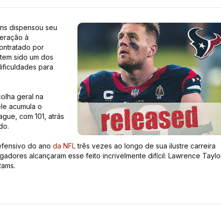
ans dispensou seu
beração à
ontratado por
 tem sido um dos
ificuldades para
olha geral na
ele acumula o
gue, com 101, atrás
do.
efensivo do ano
da NFL
três vezes ao longo de sua ilustre carreira
gadores alcançaram esse feito incrivelmente difícil: Lawrence Taylor
Rams.