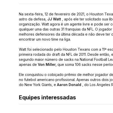
Na sexta-feira, 12 de fevereiro de 2021, o Houston Tex
astro da defesa,
JJ Watt
, após ele ter solicitado sua li
organização. Watt agora é um agente livre e pode ser c
qualquer uma das outras 31 franquias da NFL. O jogador
melhores defensores da última década e não deve ter d
encontrar um novo time na liga.
Watt foi selecionado pelo Houston Texans com a 11ª esc
primeira rodada do draft da NFL de 2011. Desde então, 
segundo maior número de sacks na National Football Lea
apenas de
Von Miller,
que soma 106 sacks nesse perío
Ele conquistou o cobiçado prêmio de melhor jogador d
no futebol americano profissional. Apenas outros dois jo
do New York Giants, e
Aaron Donald
, do Los Angeles 
Equipes interessadas