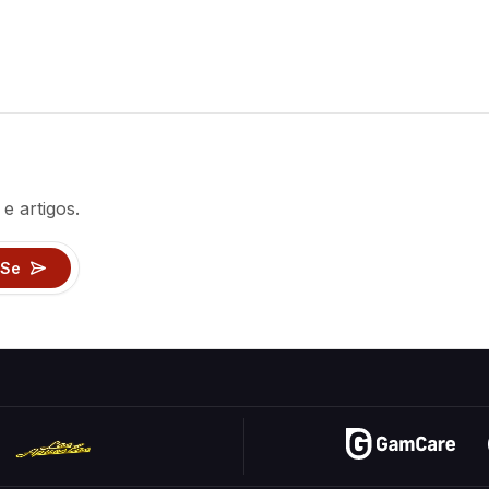
Categorias
Probabilidades e es
Calculadoras de jo
e artigos.
Informações sobre 
-Se
Brinque por divers
Jogos de azar onli
Pergunte ao Mago