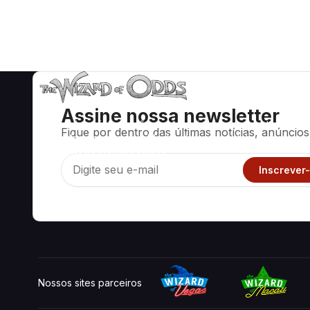
Assine nossa newsletter
Estratégias e informações matematicamente corretas para
Fique por dentro das últimas notícias, anúncios 
jogos de cassino como blackjack, craps, roleta e centenas
de outros jogos disponíveis.
Inscrever
Nossos sites parceiros