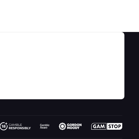
Sobre nós
tratégias de jogos
Sobre
Vídeo
gos
Contato
Blog
jogos de azar
Ligações
Mapa do site
ão
O que há de novo
Ficção
ne
Rádio