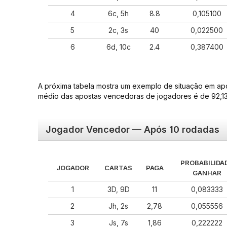
4
6c, 5h
8.8
0,105100
5
2c, 3s
40
0,022500
6
6d, 10c
2.4
0,387400
A próxima tabela mostra um exemplo de situação em ap
médio das apostas vencedoras de jogadores é de 92,13
Jogador Vencedor — Após 10 rodadas
PROBABILIDA
JOGADOR
CARTAS
PAGA
GANHAR
1
3D, 9D
11
0,083333
2
Jh, 2s
2,78
0,055556
3
Js, 7s
1,86
0,222222