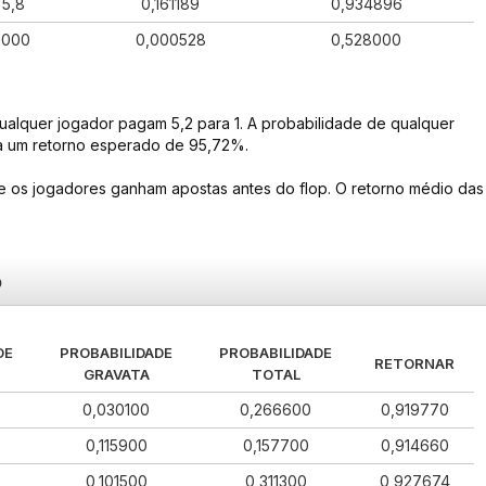
5,8
0,161189
0,934896
1000
0,000528
0,528000
qualquer jogador pagam 5,2 para 1. A probabilidade de qualquer
ara um retorno esperado de 95,72%.
e os jogadores ganham apostas antes do flop. O retorno médio das
o
DE
PROBABILIDADE
PROBABILIDADE
RETORNAR
GRAVATA
TOTAL
0,030100
0,266600
0,919770
0,115900
0,157700
0,914660
0,101500
0,311300
0,927674