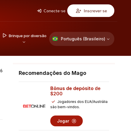
Conecte-se
Inscrever-se
Brinque por diversão
Português (Brasileiro)
26
Recomendações do Mago
Bônus de depósito
de
$200
Jogadores dos EUA/Austrália
são bem-vindos.
Jogar