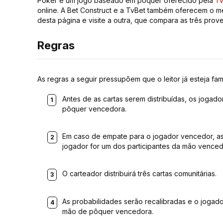
Poker é um jogo baseado em pôquer oferecido pela
Tv
online. A Bet Construct e a TvBet também oferecem o
desta página e visite a outra, que compara as três pro
Regras
As regras a seguir pressupõem que o leitor já esteja fa
Antes de as cartas serem distribuídas, os joga
pôquer vencedora.
Em caso de empate para o jogador vencedor, as
jogador for um dos participantes da mão venced
O carteador distribuirá três cartas comunitárias.
As probabilidades serão recalibradas e o joga
mão de pôquer vencedora.