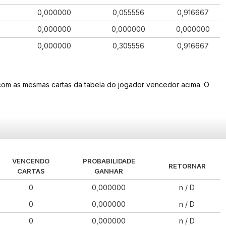
0,000000
0,055556
0,916667
0,000000
0,000000
0,000000
0,000000
0,305556
0,916667
com as mesmas cartas da tabela do jogador vencedor acima. O
VENCENDO
PROBABILIDADE
RETORNAR
CARTAS
GANHAR
0
0,000000
n / D
0
0,000000
n / D
0
0,000000
n / D