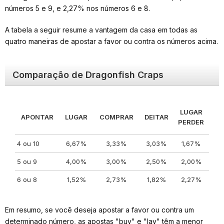
números 5 e 9, e 2,27% nos números 6 e 8.
A tabela a seguir resume a vantagem da casa em todas as
quatro maneiras de apostar a favor ou contra os números acima.
Comparação de Dragonfish Craps
LUGAR
APONTAR
LUGAR
COMPRAR
DEITAR
PERDER
4 ou 10
6,67%
3,33%
3,03%
1,67%
5 ou 9
4,00%
3,00%
2,50%
2,00%
6 ou 8
1,52%
2,73%
1,82%
2,27%
Em resumo, se você deseja apostar a favor ou contra um
determinado número, as apostas "buy" e "lay" têm a menor