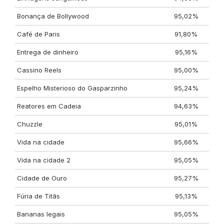
Bonança de Bollywood
95,02%
Café de Paris
91,80%
Entrega de dinheiro
95,16%
Cassino Reels
95,00%
Espelho Misterioso do Gasparzinho
95,24%
Reatores em Cadeia
94,63%
Chuzzle
95,01%
Vida na cidade
95,66%
Vida na cidade 2
95,05%
Cidade de Ouro
95,27%
Fúria de Titãs
95,13%
Bananas legais
95,05%