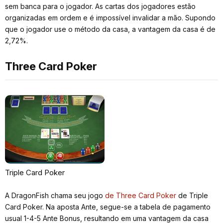
sem banca para o jogador. As cartas dos jogadores estão
organizadas em ordem e é impossível invalidar a mão. Supondo
que o jogador use o método da casa, a vantagem da casa é de
2,72%.
Three Card Poker
Triple Card Poker
A DragonFish chama seu jogo
de Three Card Poker
de Triple
Card Poker. Na aposta Ante, segue-se a tabela de pagamento
usual 1-4-5 Ante Bonus, resultando em uma vantagem da casa