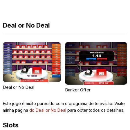
Deal or No Deal
Deal or No Deal
Banker Offer
Este jogo é muito parecido com o programa de televisão. Visite
minha página
do Deal or No Deal
para obter todos os detalhes.
Slots