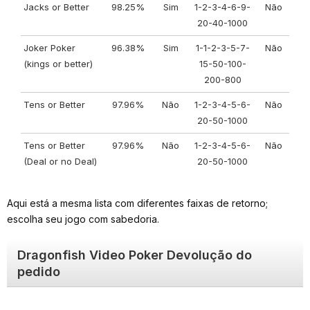
Jacks or Better
98.25%
Sim
1-2-3-4-6-9-
Não
20-40-1000
Joker Poker
96.38%
Sim
1-1-2-3-5-7-
Não
(kings or better)
15-50-100-
200-800
Tens or Better
97.96%
Não
1-2-3-4-5-6-
Não
20-50-1000
Tens or Better
97.96%
Não
1-2-3-4-5-6-
Não
(Deal or no Deal)
20-50-1000
Aqui está a mesma lista com diferentes faixas de retorno;
escolha seu jogo com sabedoria.
Dragonfish Video Poker Devolução do
pedido