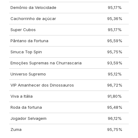
Demônio da Velocidade
95,17%
Cachorrinho de açúcar
95,36%
Super Cubos
95,17%
Pântano da Fortuna
95,59%
Sinuca Top Spin
95,75%
Emoções Supremas na Churrascaria
93,59%
Universo Supremo
95,12%
VIP Amanhecer dos Dinossauros
96,72%
Viva a Itália
91,80%
Roda da fortuna
95,48%
Jogador Selvagem
96,12%
Zuma
95,75%