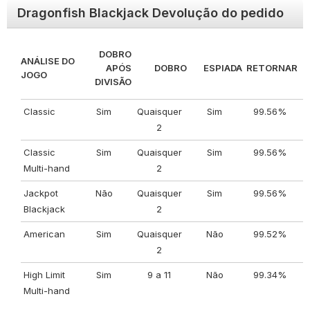
Dragonfish Blackjack Devolução do pedido
DOBRO
ANÁLISE DO
APÓS
DOBRO
ESPIADA
RETORNAR
B
JOGO
DIVISÃO
Classic
Sim
Quaisquer
Sim
99.56%
2
Classic
Sim
Quaisquer
Sim
99.56%
Multi-hand
2
Jackpot
Não
Quaisquer
Sim
99.56%
Blackjack
2
American
Sim
Quaisquer
Não
99.52%
2
High Limit
Sim
9 a 11
Não
99.34%
Multi-hand