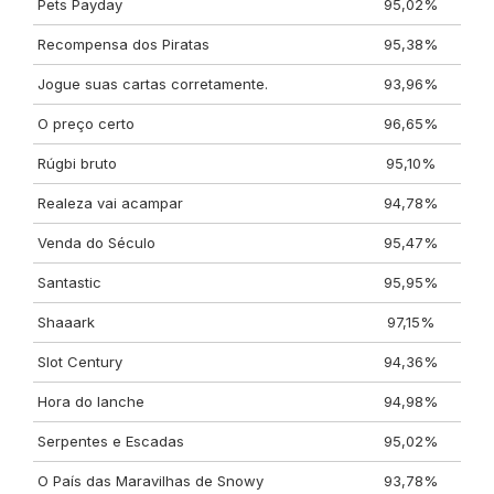
Pets Payday
95,02%
Recompensa dos Piratas
95,38%
Jogue suas cartas corretamente.
93,96%
O preço certo
96,65%
Rúgbi bruto
95,10%
Realeza vai acampar
94,78%
Venda do Século
95,47%
Santastic
95,95%
Shaaark
97,15%
Slot Century
94,36%
Hora do lanche
94,98%
Serpentes e Escadas
95,02%
O País das Maravilhas de Snowy
93,78%