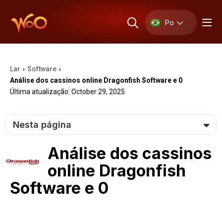
Po
Lar
Software
›
›
Análise dos cassinos online Dragonfish Software e 0
Última atualização: October 29, 2025
Nesta página
Análise dos cassinos
online Dragonfish
Software e 0