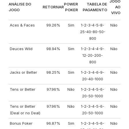
JOGO
ANÁLISE DO
POWER
TABELA DE
RETORNAR
AO
JOGO
POKER
PAGAMENTO
VIVO
Aces & Faces
99.26%
Sim
1-2-3-4-5-8-
Não
25-40-80-50-
800
Deuces Wild
98.94%
Sim
1-2-3-4-4-9-
Não
12-20-200-
800
Jacks or Better
98.25%
Sim
1-2-3-4-6-9-
Não
20-40-1000
Tens or Better
97.96%
Não
1-2-3-4-5-6-
Não
20-50-1000
Tens or Better
97.96%
Não
1-2-3-4-5-6-
Não
(Deal or no Deal)
20-50-1000
Bonus Poker
96.87%
Sim
1-2-3-4-5-6-
Não