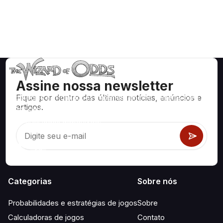
Assine nossa newsletter
Fique por dentro das últimas notícias, anúncios e
Estratégias e informações matematicamente corretas para
artigos.
jogos de cassino como blackjack, craps, roleta e centenas
de outros jogos disponíveis.
Categorias
Sobre nós
Probabilidades e estratégias de jogos
Sobre
Calculadoras de jogos
Contato