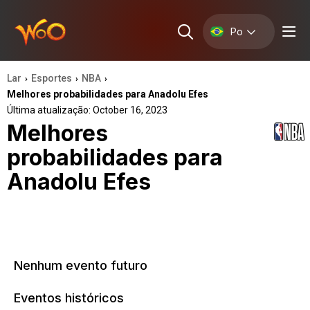
Po
Lar
Esportes
NBA
›
›
›
Melhores probabilidades para Anadolu Efes
Última atualização: October 16, 2023
Melhores
probabilidades para
Anadolu Efes
Nenhum evento futuro
Eventos históricos