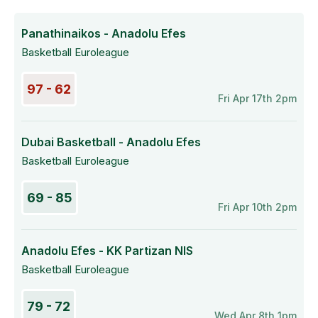
Panathinaikos - Anadolu Efes
Basketball Euroleague
97 - 62
Fri Apr 17th 2pm
Dubai Basketball - Anadolu Efes
Basketball Euroleague
69 - 85
Fri Apr 10th 2pm
Anadolu Efes - KK Partizan NIS
Basketball Euroleague
79 - 72
Wed Apr 8th 1pm