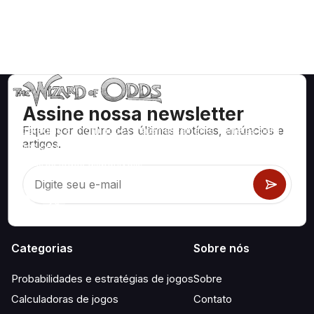
Assine nossa newsletter
Fique por dentro das últimas notícias, anúncios e
Estratégias e informações matematicamente corretas para
artigos.
jogos de cassino como blackjack, craps, roleta e centenas
de outros jogos disponíveis.
Categorias
Sobre nós
Probabilidades e estratégias de jogos
Sobre
Calculadoras de jogos
Contato