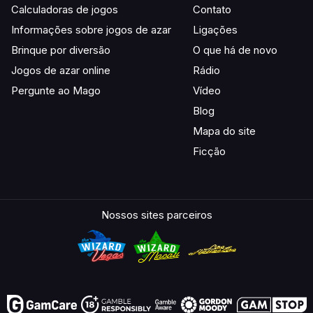
Calculadoras de jogos
Contato
Informações sobre jogos de azar
Ligações
Brinque por diversão
O que há de novo
Jogos de azar online
Rádio
Pergunte ao Mago
Vídeo
Blog
Mapa do site
Ficção
Nossos sites parceiros