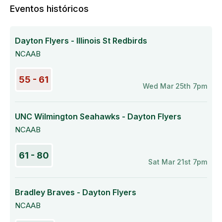
Eventos históricos
Dayton Flyers - Illinois St Redbirds
NCAAB
55 - 61
Wed Mar 25th 7pm
UNC Wilmington Seahawks - Dayton Flyers
NCAAB
61 - 80
Sat Mar 21st 7pm
Bradley Braves - Dayton Flyers
NCAAB