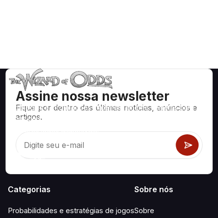
Assine nossa newsletter
Fique por dentro das últimas notícias, anúncios e
Estratégias e informações matematicamente corretas para
artigos.
jogos de cassino como blackjack, craps, roleta e centenas
de outros jogos disponíveis.
Categorias
Sobre nós
Probabilidades e estratégias de jogos
Sobre