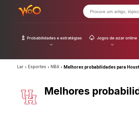
Probabilidades e estratégias
Jogos de azar online
Lar
Esportes
NBA
Melhores probabilidades para Hous
›
›
›
Melhores probabili