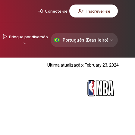
Conecte-se
Inscrever-se
Brinque por diversão
Português (Brasileiro)
Última atualização: February 23, 2024