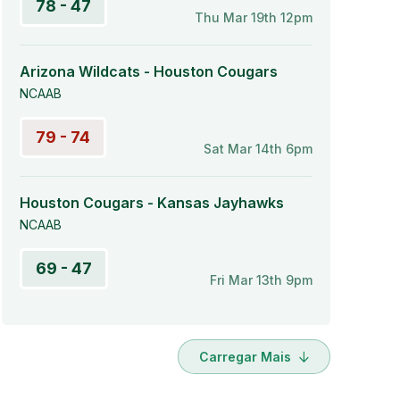
78 - 47
Thu Mar 19th 12pm
Arizona Wildcats - Houston Cougars
NCAAB
79 - 74
Sat Mar 14th 6pm
Houston Cougars - Kansas Jayhawks
NCAAB
69 - 47
Fri Mar 13th 9pm
Carregar Mais