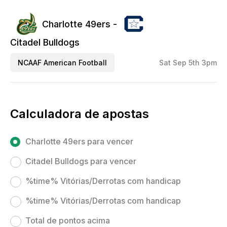
Charlotte 49ers -
Citadel Bulldogs
NCAAF American Football
Sat Sep 5th 3pm
Calculadora de apostas
Charlotte 49ers para vencer
Citadel Bulldogs para vencer
%time% Vitórias/Derrotas com handicap
%time% Vitórias/Derrotas com handicap
Total de pontos acima