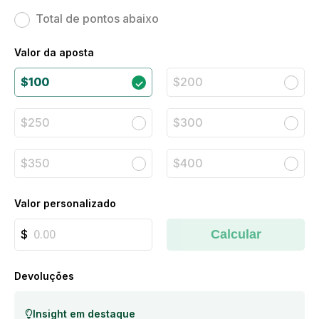
Total de pontos abaixo
Valor da aposta
$100
$200
$250
$300
$350
$400
Valor personalizado
Calcular
Devoluções
Insight em destaque