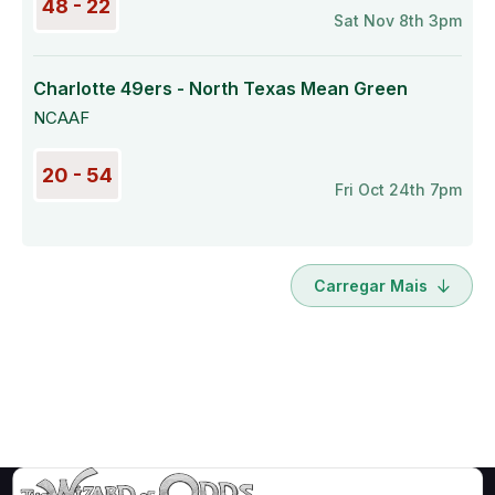
48 - 22
Sat Nov 8th 3pm
Charlotte 49ers - North Texas Mean Green
NCAAF
20 - 54
Fri Oct 24th 7pm
Carregar Mais