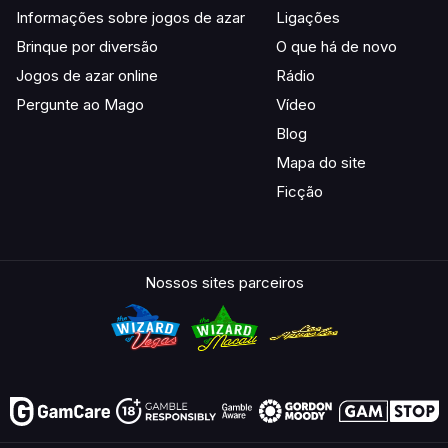
Informações sobre jogos de azar
Ligações
Brinque por diversão
O que há de novo
Jogos de azar online
Rádio
Pergunte ao Mago
Vídeo
Blog
Mapa do site
Ficção
Nossos sites parceiros