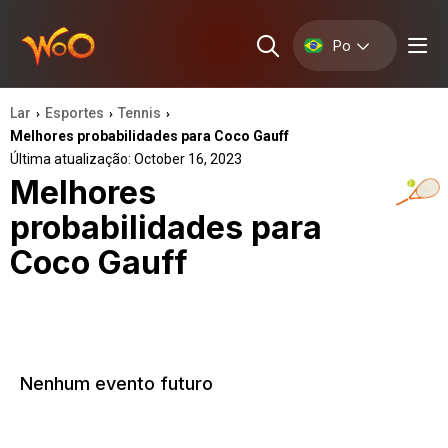
Po
Lar
Esportes
Tennis
›
›
›
Melhores probabilidades para Coco Gauff
Última atualização: October 16, 2023
Melhores
probabilidades para
Coco Gauff
Nenhum evento futuro