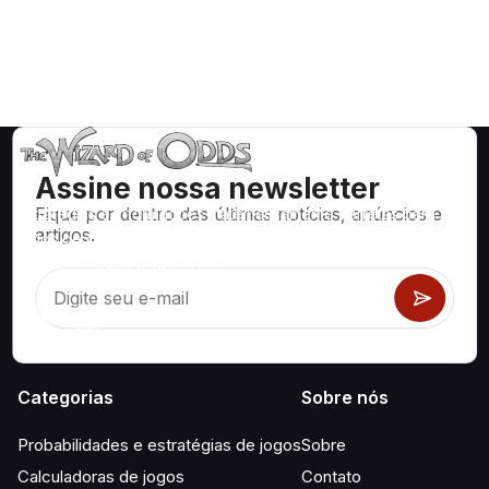
Assine nossa newsletter
Fique por dentro das últimas notícias, anúncios e
Estratégias e informações matematicamente corretas para
artigos.
jogos de cassino como blackjack, craps, roleta e centenas
de outros jogos disponíveis.
Categorias
Sobre nós
Probabilidades e estratégias de jogos
Sobre
Calculadoras de jogos
Contato