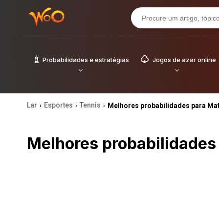
Probabilidades e estratégias
Jogos de azar online
Lar
Esportes
Tennis
Melhores probabilidades para Mat
›
›
›
Melhores probabilidades 