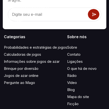
artigos.
jogos de cassino como blackjack, craps, roleta e centenas
de outros jogos disponíveis.
Categorias
Sobre nós
Probabilidades e estratégias de jogos
Sobre
Calculadoras de jogos
Contato
Informações sobre jogos de azar
Ligações
Brinque por diversão
O que há de novo
Jogos de azar online
Rádio
Pergunte ao Mago
Vídeo
Blog
Mapa do site
Ficção