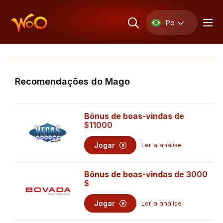
Po
Recomendações do Mago
Bônus de boas-vindas
de
$11000
Jogar
Ler a análise
Bônus de boas-vindas
de 3000
$
Jogar
Ler a análise