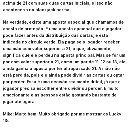
acima de 21 com suas duas cartas iniciais, e isso não
aconteceria no blackjack normal.
Na verdade, existe uma aposta especial que chamamos de
aposta de proteção. É uma aposta opcional que o jogador
pode fazer antes da distribuição das cartas, e está
indicada no círculo verde. Ela paga se o jogador receber
uma mão com valor superior a 21, o que, obviamente,
significa que ele perdeu na aposta principal. Mas se for um
par com valor superior a 21, como um par de 11, 12 ou 13, ele
ainda ganha a aposta por ter ultrapassado 21. A mão não
está perdida, pois ele ainda pode dividir as cartas ou optar
por perder. Essa é uma decisão realmente difícil, já que o
jogador precisa escolher entre dividir ou perder. É muito
emocionante e as pessoas estão gostando bastante de
jogar até agora.
Mike: Muito bem. Muito obrigado por me mostrar os Lucky
13s.