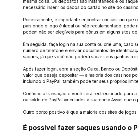
mesma coisa. Os depósitos são instantâneos e os saque
necessário inserir os dados do cartão no site do cassin
Primeiramente, é importante encontrar um cassino que
país onde o jogo é ilegal ou não regulamentado, pode nã
podem não ser elegíveis para bônus em alguns sites de
Em seguida, faça login na sua conta ou crie uma, caso s
número de telefone e enviar documentos de identificação
saques, já que você não poderá sacar seus ganhos a m
Após fazer login, abra a seção Caixa, Banco ou Depósito
valor que deseja depositar — a maioria dos cassinos 
incluindo o PayPal, também pode ter seus próprios limite
Confirme a transação e você será redirecionado para a 
ou saldo do PayPal vinculados à sua conta.Assim que 
Outro ponto positivo é que a maioria dos sites de jogo
É possível fazer saques usando o 