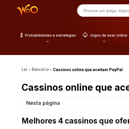
Probabilidades e estratégias
Jogos de azar online
Lar
Bancário
Cassinos online que aceitam PayPal
›
›
Cassinos online que ac
Nesta página
Melhores 4 cassinos que ofe