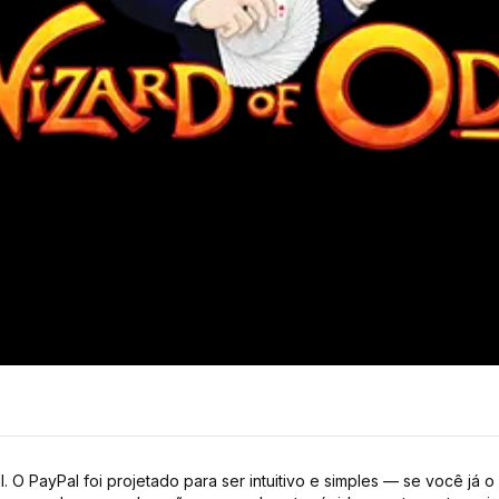
. O PayPal foi projetado para ser intuitivo e simples — se você já 