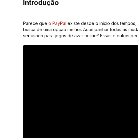
Introdução
Parece que
o PayPal
existe desde o início dos tempos,
busca de uma opção melhor. Acompanhar todas as muda
ser usada para jogos de azar online? Essas e outras pe