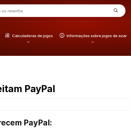
Calculadoras de jogos
Informações sobre jogos de azar
eitam PayPal
recem PayPal: