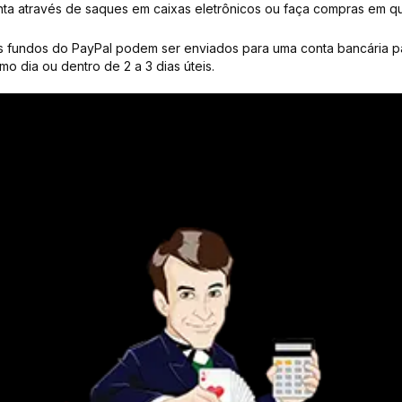
ta através de saques em caixas eletrônicos ou faça compras em qu
s fundos do PayPal podem ser enviados para uma conta bancária p
 dia ou dentro de 2 a 3 dias úteis.