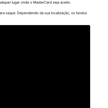
alquer lugar onde o MasterCard seja aceito.
ara saque. Dependendo da sua localização, os fundos