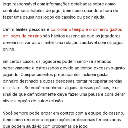
jogo responsável com informações detalhadas sobre como
controlar seus hábitos de jogo, bem como quando é hora de
fazer uma pausa nos jogos de cassino ou pedir ajuda.
Definir limites pessoais e
controlar o tempo e o dinheiro gastos
em jogos de cassino
são hábitos essenciais que os jogadores
devem cultivar para manter uma relação saudável com os jogos
online.
Em certos casos, os jogadores podem sentir-se afetados
negativamente e estressados devido ao tempo excessivo gasto
jogando. Comportamentos preocupantes incluem gastar
dinheiro destinado a outras despesas, tentar recuperar perdas
e similares. Se você reconhecer alguma dessas práticas, é um
sinal de que definitivamente deve fazer uma pausa e considerar
ativar a opção de autoexclusão.
Você sempre pode entrar em contato com a equipe do cassino,
bem como recorrer a organizações profissionais terceirizadas
que podem ajudá-lo com problemas de jogo.