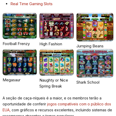
Real Time Gaming Slots
Football Frenzy
High Fashion
Jumping Beans
Megasaur
Naughty or Nice
Shark School
Spring Break
A seção de caça-níqueis é a maior, e os membros terão a
oportunidade de conferir
jogos compatíveis com o público dos
EUA,
com gráficos e recursos excelentes, incluindo sistemas de
recompensa atraentes e temas populares.