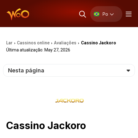
Po
Lar
Cassinos online
Avaliações
Cassino Jackoro
›
›
›
Última atualização: May 27, 2026
Nesta página
Cassino Jackoro