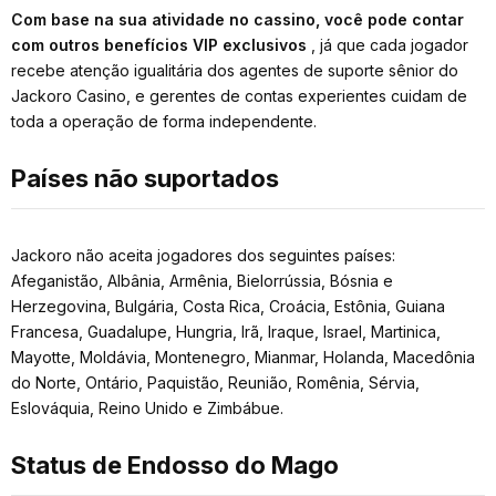
Com base na sua atividade no cassino, você pode contar
com outros benefícios VIP exclusivos
, já que cada jogador
recebe atenção igualitária dos agentes de suporte sênior do
Jackoro Casino, e gerentes de contas experientes cuidam de
toda a operação de forma independente.
Países não suportados
Jackoro não aceita jogadores dos seguintes países:
Afeganistão, Albânia, Armênia, Bielorrússia, Bósnia e
Herzegovina, Bulgária, Costa Rica, Croácia, Estônia, Guiana
Francesa, Guadalupe, Hungria, Irã, Iraque, Israel, Martinica,
Mayotte, Moldávia, Montenegro, Mianmar, Holanda, Macedônia
do Norte, Ontário, Paquistão, Reunião, Romênia, Sérvia,
Eslováquia, Reino Unido e Zimbábue.
Status de Endosso do Mago