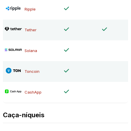
Ripple
Tether
Solana
Toncoin
CashApp
Caça-níqueis