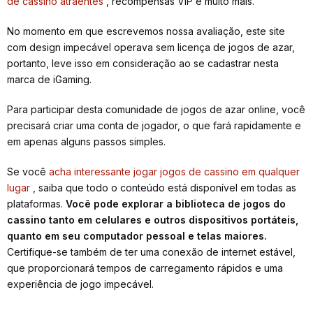
de cassino atraentes
, recompensas VIP e muito mais.
No momento em que escrevemos nossa avaliação, este site
com design impecável operava sem licença de jogos de azar,
portanto, leve isso em consideração ao se cadastrar nesta
marca de iGaming.
Para participar desta comunidade de jogos de azar online, você
precisará criar uma conta de jogador, o que fará rapidamente e
em apenas alguns passos simples.
Se você
acha interessante jogar jogos de cassino em qualquer
lugar
, saiba que todo o conteúdo está disponível em todas as
plataformas.
Você pode explorar a biblioteca de jogos do
cassino tanto em celulares e outros dispositivos portáteis,
quanto em seu computador pessoal e telas maiores.
Certifique-se também de ter uma conexão de internet estável,
que proporcionará tempos de carregamento rápidos e uma
experiência de jogo impecável.