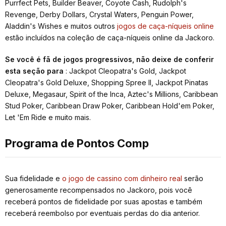
Purrfect Pets, Builder Beaver, Coyote Cash, Rudolph's
Revenge, Derby Dollars, Crystal Waters, Penguin Power,
Aladdin's Wishes e muitos outros
jogos de caça-níqueis online
estão incluídos na coleção de caça-níqueis online da Jackoro.
Se você é fã de jogos progressivos, não deixe de conferir
esta seção para
: Jackpot Cleopatra's Gold, Jackpot
Cleopatra's Gold Deluxe, Shopping Spree II, Jackpot Pinatas
Deluxe, Megasaur, Spirit of the Inca, Aztec's Millions, Caribbean
Stud Poker, Caribbean Draw Poker, Caribbean Hold'em Poker,
Let 'Em Ride e muito mais.
Programa de Pontos Comp
Sua fidelidade e
o jogo de cassino com dinheiro real
serão
generosamente recompensados no Jackoro, pois você
receberá pontos de fidelidade por suas apostas e também
receberá reembolso por eventuais perdas do dia anterior.