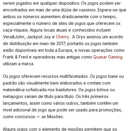
serem jogados em qualquer dispositivo. Os jogos podem ser
encontrados em mais de uma dúzia de cassinos. Espera-se que
ambos os números aumentem drasticamente com o tempo,
especialmente o número de sites de jogos que oferecem os
caça-níqueis. Alguns locais atuais e conhecidos incluem
Vera&John, Jackpot Joy e
Cherry
. A Oryx assinou um acordo
de distribuição em maio de 2017, portanto os jogos também
estão disponíveis em toda a Europa, e novas operações como
Frank & Fred e operadoras mais antigas como
Quasar Gaming
utilizam a marca.
Os jogos oferecem recursos multifacetados. Os jogos base ou
padrão são visualmente bem elaborados e contam com
matemática sofisticada nos bastidores. Os jogos bônus ou
metajogos variam de título para título. Os três primeiros
lançamentos, assim como vários outros, também contêm um
nível adicional de jogo que pode ser usado para promoções,
como concursos — as Missões.
Alguns jogos com o elemento de missões permitem que os