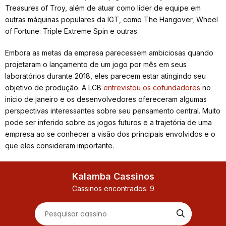
Treasures of Troy, além de atuar como líder de equipe em
outras máquinas populares da IGT, como The Hangover, Wheel
of Fortune: Triple Extreme Spin e outras.
Embora as metas da empresa parecessem ambiciosas quando
projetaram o lançamento de um jogo por mês em seus
laboratórios durante 2018, eles parecem estar atingindo seu
objetivo de produção. A LCB
entrevistou os cofundadores
no
início de janeiro e os desenvolvedores ofereceram algumas
perspectivas interessantes sobre seu pensamento central. Muito
pode ser inferido sobre os jogos futuros e a trajetória de uma
empresa ao se conhecer a visão dos principais envolvidos e o
que eles consideram importante.
Kalamba Cassinos
Cassinos encontrados:
9