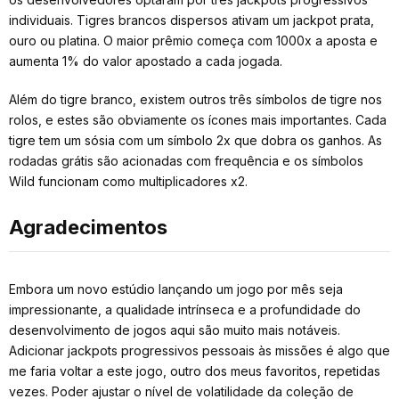
individuais. Tigres brancos dispersos ativam um jackpot prata,
ouro ou platina. O maior prêmio começa com 1000x a aposta e
aumenta 1% do valor apostado a cada jogada.
Além do tigre branco, existem outros três símbolos de tigre nos
rolos, e estes são obviamente os ícones mais importantes. Cada
tigre tem um sósia com um símbolo 2x que dobra os ganhos. As
rodadas grátis são acionadas com frequência e os símbolos
Wild funcionam como multiplicadores x2.
Agradecimentos
Embora um novo estúdio lançando um jogo por mês seja
impressionante, a qualidade intrínseca e a profundidade do
desenvolvimento de jogos aqui são muito mais notáveis.
Adicionar jackpots progressivos pessoais às missões é algo que
me faria voltar a este jogo, outro dos meus favoritos, repetidas
vezes. Poder ajustar o nível de volatilidade da coleção de