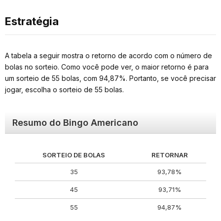
Estratégia
A tabela a seguir mostra o retorno de acordo com o número de
bolas no sorteio. Como você pode ver, o maior retorno é para
um sorteio de 55 bolas, com 94,87%. Portanto, se você precisar
jogar, escolha o sorteio de 55 bolas.
Resumo do Bingo Americano
SORTEIO DE BOLAS
RETORNAR
35
93,78%
45
93,71%
55
94,87%