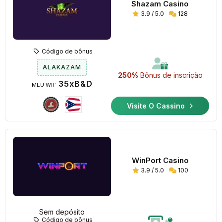
Shazam Casino
3.9 / 5.0
128
Código de bônus
ALAKAZAM
250%
Bônus de inscrição
35xB&D
MEU WR:
Visite O Cassino
WinPort Casino
3.9 / 5.0
100
Sem depósito
Código de bônus