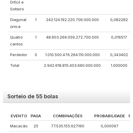
Difícil e
Solteiro
Diagonal
1
242.124.192.220.706.000.000
0,082282
única
Quatro
1
48.603.269.059.272.700.000
0,016517
cantos
Perdedor
0
1.010.500.476.264.110.000.000
0,343402
Total
2.942.618.815.403.660.000.000
1.000000
Sorteio de 55 bolas
EVENTO
PAGA
COMBINAÇÕES
PROBABILIDADE
R
Macacão
25
77.535.155.627.160
0,000097