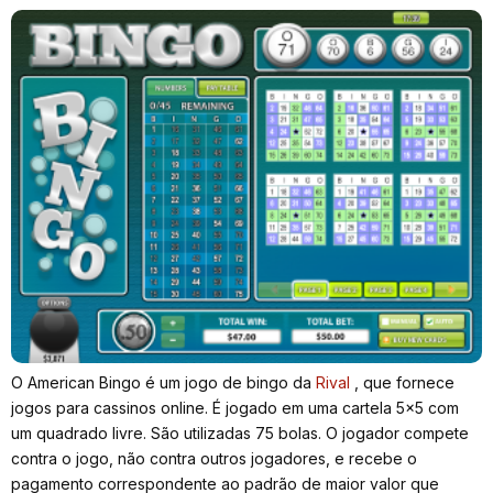
O American Bingo é um jogo de bingo da
Rival
, que fornece
jogos para cassinos online. É jogado em uma cartela 5x5 com
um quadrado livre. São utilizadas 75 bolas. O jogador compete
contra o jogo, não contra outros jogadores, e recebe o
pagamento correspondente ao padrão de maior valor que