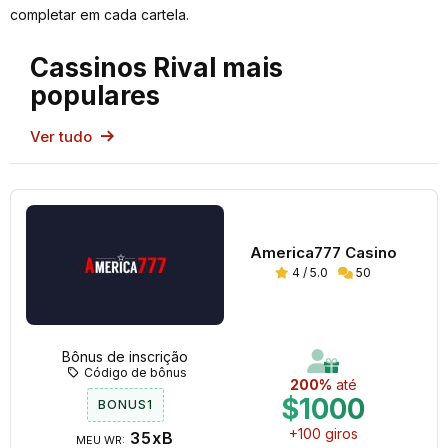
completar em cada cartela.
Cassinos Rival mais
populares
Ver tudo
America777 Casino
4 / 5.0
50
Bônus de inscrição
Código de bônus
200%
até
$1000
BONUS1
+100 giros
35xB
MEU WR: