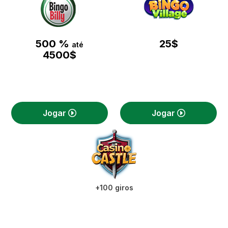
500 %
25$
até
4500$
Jogar
Jogar
+100 giros