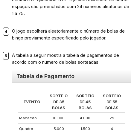
espaços são preenchidos com 24 números aleatórios de
1 a 75.
O jogo escolherá aleatoriamente o número de bolas de
bingo previamente especificado pelo jogador.
A tabela a seguir mostra a tabela de pagamentos de
acordo com o número de bolas sorteadas.
Tabela de Pagamento
SORTEIO
SORTEIO
SORTEIO
EVENTO
DE 35
DE 45
DE 55
BOLAS
BOLAS
BOLAS
Macacão
10.000
4.000
25
Quadro
5.000
1.500
4