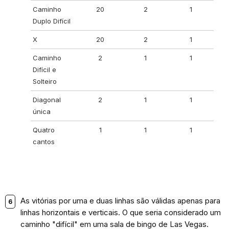
Caminho
20
2
1
Duplo Difícil
X
20
2
1
Caminho
2
1
1
Difícil e
Solteiro
Diagonal
2
1
1
única
Quatro
1
1
1
cantos
As vitórias por uma e duas linhas são válidas apenas para
linhas horizontais e verticais. O que seria considerado um
caminho "difícil" em uma sala de bingo de Las Vegas.