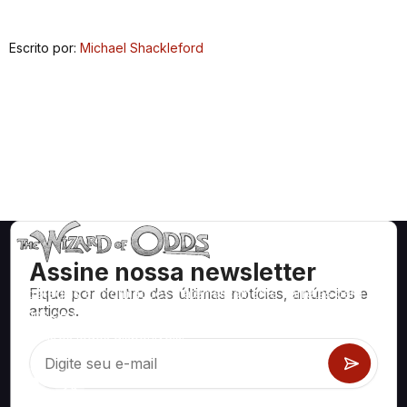
Escrito por:
Michael Shackleford
Assine nossa newsletter
Fique por dentro das últimas notícias, anúncios e
Estratégias e informações matematicamente corretas para
artigos.
jogos de cassino como blackjack, craps, roleta e centenas
de outros jogos disponíveis.