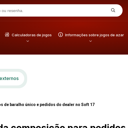
Calculadoras de jogos
Informações sobre jogos de azar
 externos
 de baralho único e pedidos do dealer no Soft 17
da composição para pedidos