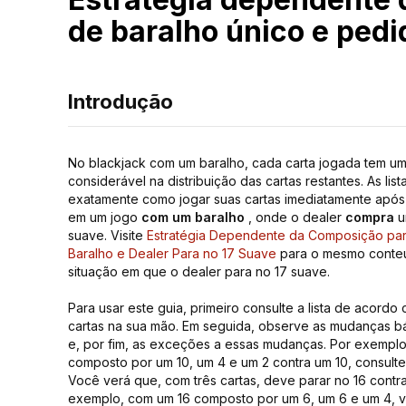
de baralho único e pedi
Introdução
No blackjack com um baralho, cada carta jogada tem u
considerável na distribuição das cartas restantes. As lis
exatamente como jogar suas cartas imediatamente apó
em um jogo
com um baralho
, onde o dealer
compra
u
suave. Visite
Estratégia Dependente da Composição par
Baralho e Dealer Para no 17 Suave
para o mesmo conteú
situação em que o dealer para no 17 suave.
Para usar este guia, primeiro consulte a lista de acord
cartas na sua mão. Em seguida, observe as mudanças bá
e, por fim, as exceções a essas mudanças. Por exemplo,
composto por um 10, um 4 e um 2 contra um 10, consulte a
Você verá que, com três cartas, deve parar no 16 contr
exemplo, com um 16 composto por um 6, um 6 e um 4, vo