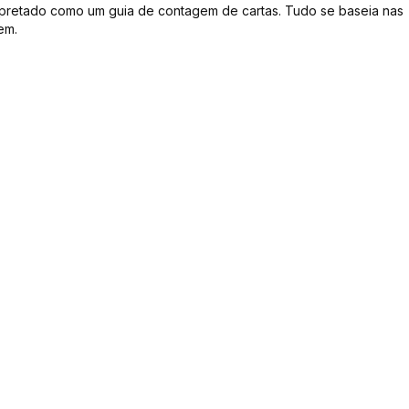
rpretado como um guia de contagem de cartas. Tudo se baseia nas
em.