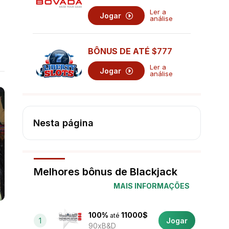
Ler a
Jogar
análise
BÔNUS DE ATÉ
$777
Ler a
Jogar
análise
Nesta página
Melhores bônus de Blackjack
MAIS INFORMAÇÕES
100%
11000$
até
1
Jogar
90xB&D