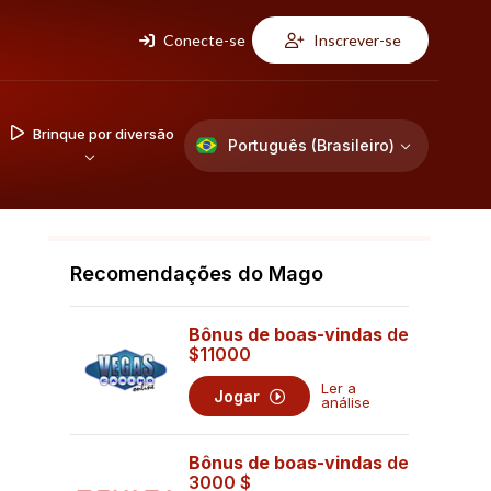
Conecte-se
Inscrever-se
Brinque por diversão
Português (Brasileiro)
Recomendações do Mago
Bônus de boas-vindas
de
$11000
Ler a
Jogar
análise
Bônus de boas-vindas
de
3000 $