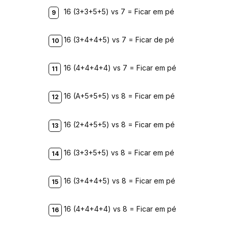
16 (3+3+5+5) vs 7 = Ficar em pé
16 (3+4+4+5) vs 7 = Ficar de pé
16 (4+4+4+4) vs 7 = Ficar em pé
16 (A+5+5+5) vs 8 = Ficar em pé
16 (2+4+5+5) vs 8 = Ficar em pé
16 (3+3+5+5) vs 8 = Ficar em pé
16 (3+4+4+5) vs 8 = Ficar em pé
16 (4+4+4+4) vs 8 = Ficar em pé