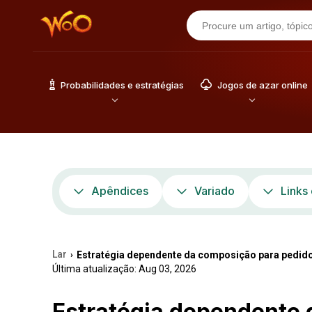
Probabilidades e estratégias
Jogos de azar online
Apêndices
Variado
Links
Lar
Estratégia dependente da composição para pedidos
›
Última atualização: Aug 03, 2026
Estratégia dependente 