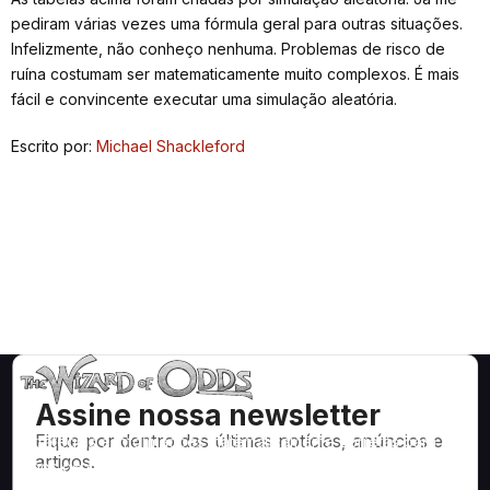
pediram várias vezes uma fórmula geral para outras situações.
Infelizmente, não conheço nenhuma. Problemas de risco de
ruína costumam ser matematicamente muito complexos. É mais
fácil e convincente executar uma simulação aleatória.
Escrito por:
Michael Shackleford
Assine nossa newsletter
Fique por dentro das últimas notícias, anúncios e
Estratégias e informações matematicamente corretas para
artigos.
jogos de cassino como blackjack, craps, roleta e centenas