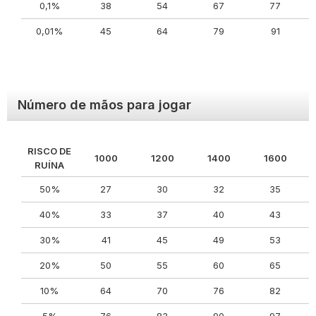
0,1%
38
54
67
77
0,01%
45
64
79
91
Número de mãos para jogar
RISCO DE
1000
1200
1400
1600
RUÍNA
50%
27
30
32
35
40%
33
37
40
43
30%
41
45
49
53
20%
50
55
60
65
10%
64
70
76
82
5%
76
83
90
97