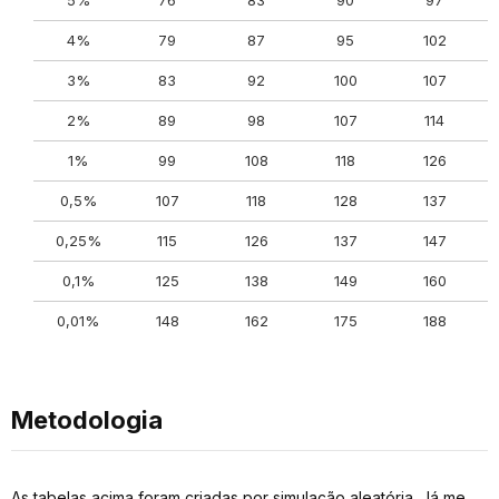
4%
79
87
95
102
3%
83
92
100
107
2%
89
98
107
114
1%
99
108
118
126
0,5%
107
118
128
137
0,25%
115
126
137
147
0,1%
125
138
149
160
0,01%
148
162
175
188
Metodologia
As tabelas acima foram criadas por simulação aleatória. Já me