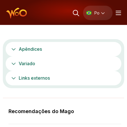
Po
Apêndices
Variado
Links externos
Recomendações do Mago