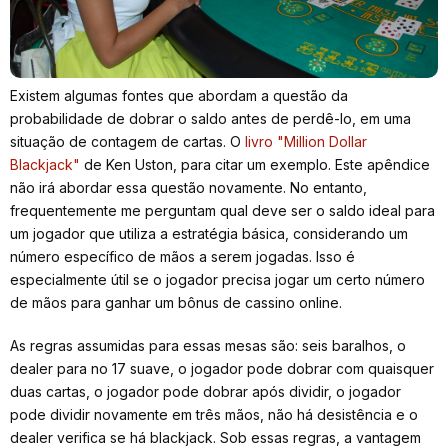
Existem algumas fontes que abordam a questão da
probabilidade de dobrar o saldo antes de perdê-lo, em uma
situação de contagem de cartas. O
livro "Million Dollar
Blackjack"
de Ken Uston, para citar um exemplo. Este apêndice
não irá abordar essa questão novamente. No entanto,
frequentemente me perguntam qual deve ser o saldo ideal para
um jogador que utiliza a estratégia básica, considerando um
número específico de mãos a serem jogadas. Isso é
especialmente útil se o jogador precisa jogar um certo número
de mãos para ganhar um bônus de cassino online.
As regras assumidas para essas mesas são: seis baralhos, o
dealer para no 17 suave, o jogador pode dobrar com quaisquer
duas cartas, o jogador pode dobrar após dividir, o jogador
pode dividir novamente em três mãos, não há desistência e o
dealer verifica se há blackjack. Sob essas regras, a vantagem