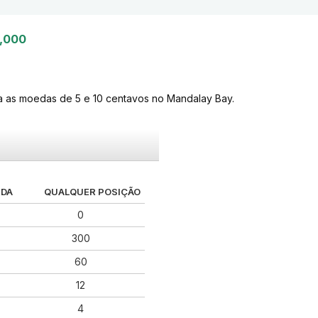
,000
a as moedas de 5 e 10 centavos no Mandalay Bay.
RDA
QUALQUER POSIÇÃO
0
300
60
12
4