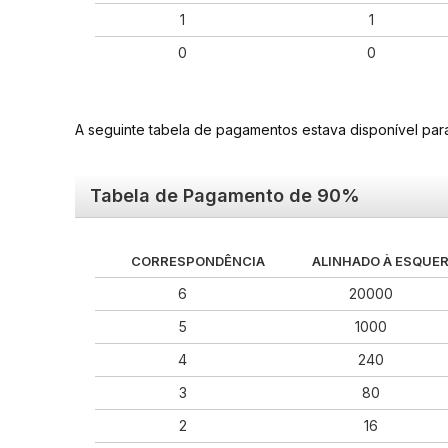
1
1
0
0
A seguinte tabela de pagamentos estava disponível pa
Tabela de Pagamento de 90%
CORRESPONDÊNCIA
ALINHADO À ESQUE
6
20000
5
1000
4
240
3
80
2
16