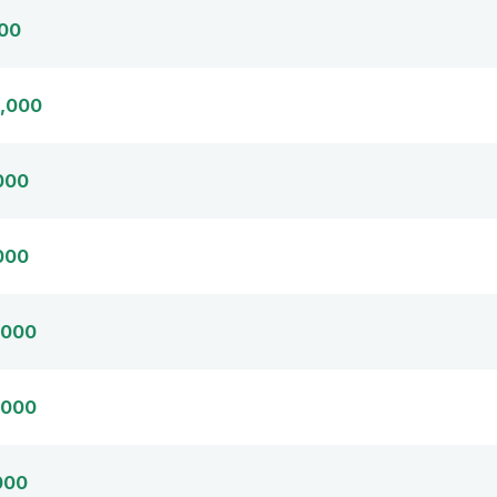
00
,000
000
000
,000
,000
000