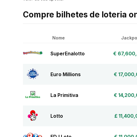
Compre bilhetes de loteria o
Nome
Jackpo
SuperEnalotto
€ 67,600
Euro Millions
€ 17,000
La Primitiva
€ 14,200
Lotto
£ 11,400
FDJ Loto
€ 11,000