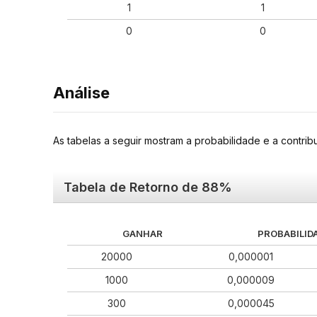
1
1
0
0
Análise
As tabelas a seguir mostram a probabilidade e a contr
Tabela de Retorno de 88%
GANHAR
PROBABILID
20000
0,000001
1000
0,000009
300
0,000045