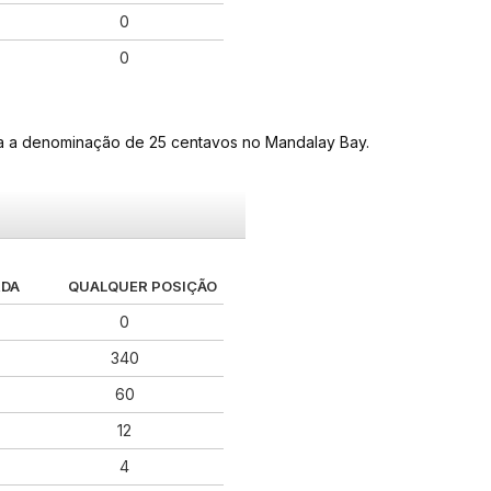
0
0
ra a denominação de 25 centavos no Mandalay Bay.
RDA
QUALQUER POSIÇÃO
0
340
60
12
4