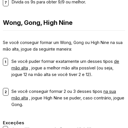
Divida os 9s para obter 9/9 ou melhor.
Wong, Gong, High Nine
Se você conseguir formar um Wong, Gong ou High Nine na sua
mão alta, jogue da seguinte maneira:
Se você puder formar exatamente um desses tipos
de
mão alta
, jogue a melhor mão alta possível (ou seja,
jogue 12 na mão alta se você tiver 2 e 12).
Se você conseguir formar 2 ou 3 desses tipos
na sua
mão alta
, jogue High Nine se puder, caso contrário, jogue
Gong.
Exceções