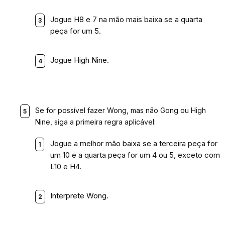
Jogue H8 e 7 na mão mais baixa se a quarta
peça for um 5.
Jogue High Nine.
Se for possível fazer Wong, mas não Gong ou High
Nine, siga a primeira regra aplicável:
Jogue a melhor mão baixa se a terceira peça for
um 10 e a quarta peça for um 4 ou 5, exceto com
L10 e H4.
Interprete Wong.