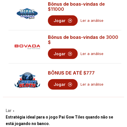
Bônus de boas-vindas
de
$11000
Jogar
Ler a análise
Bônus de boas-vindas
de 3000
$
Jogar
Ler a análise
BÔNUS DE ATÉ
$777
Jogar
Ler a análise
Lar
›
Estratégia ideal para o jogo Pai Gow Tiles quando não se
está jogando no banco.