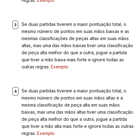
regras.
Exemplo
Se duas partidas tiverem a maior pontuação total, o
mesmo número de pontos em suas mãos baixas e as
mesmas classificações de peças altas em suas mãos
altas, mas uma das mãos baixas tiver uma classificação
de peça alta melhor do que a outra, jogue a partida
que tiver a mão baixa mais forte e ignore todas as
outras regras.
Exemplo
Se duas partidas tiverem a maior pontuação total, o
mesmo número de pontos em suas mãos altas e a
mesma classificação de peça alta em suas mãos
baixas, mas uma das mãos altas tiver uma classificação
de peça alta melhor do que a outra, jogue a partida
que tiver a mão alta mais forte e ignore todas as outras
regras.
Exemplo