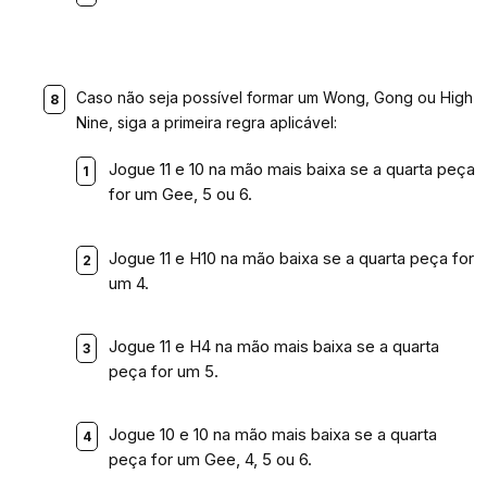
Caso não seja possível formar um Wong, Gong ou High
Nine, siga a primeira regra aplicável:
Jogue 11 e 10 na mão mais baixa se a quarta peça
for um Gee, 5 ou 6.
Jogue 11 e H10 na mão baixa se a quarta peça for
um 4.
Jogue 11 e H4 na mão mais baixa se a quarta
peça for um 5.
Jogue 10 e 10 na mão mais baixa se a quarta
peça for um Gee, 4, 5 ou 6.