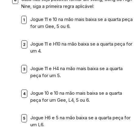
Nine, siga a primeira regra aplicável:
Jogue 11 e 10 na mão mais baixa se a quarta peça
for um Gee, 5 ou 6.
Jogue 11 e H10 na mão baixa se a quarta peça for
um 4.
Jogue 11 e H4 na mão mais baixa se a quarta
peça for um 5.
Jogue 10 e 10 na mão mais baixa se a quarta
peça for um Gee, L4, 5 ou 6.
Jogue H6 e 5 na mão baixa se a quarta peça for
um L6.