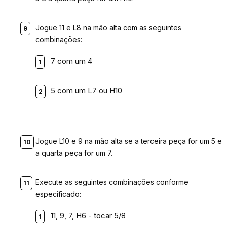
Jogue 11 e L8 na mão alta com as seguintes
combinações:
7 com um 4
5 com um L7 ou H10
Jogue L10 e 9 na mão alta se a terceira peça for um 5 e
a quarta peça for um 7.
Execute as seguintes combinações conforme
especificado:
11, 9, 7, H6 - tocar 5/8