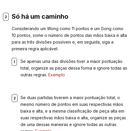
Só há um caminho
Considerando um Wong como 11 pontos e um Gong como
10 pontos, some o número de pontos das mãos baixa e alta
para as três divisões possíveis e, em seguida, siga a
primeira regra aplicável:
Se apenas uma das divisões tiver a maior pontuação
total, organize as peças dessa forma e ignore todas as
outras regras.
Exemplo
Se duas partidas tiverem a maior pontuação total, o
mesmo número de pontos em suas respectivas mãos
baixa e alta, e a mesma classificação de peça alta em
suas respectivas mãos baixa e alta, organize as peças
de uma dessas maneiras e ignore todas as outras