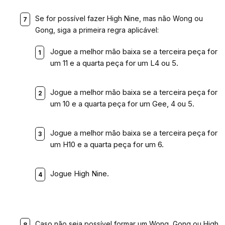
Se for possível fazer High Nine, mas não Wong ou
Gong, siga a primeira regra aplicável:
Jogue a melhor mão baixa se a terceira peça for
um 11 e a quarta peça for um L4 ou 5.
Jogue a melhor mão baixa se a terceira peça for
um 10 e a quarta peça for um Gee, 4 ou 5.
Jogue a melhor mão baixa se a terceira peça for
um H10 e a quarta peça for um 6.
Jogue High Nine.
Caso não seja possível formar um Wong, Gong ou High