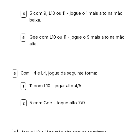
5 com 9, L10 ou 11 - jogue o 1 mais alto na mão
baixa.
Gee com L10 ou 11 - jogue o 9 mais alto na mão
alta.
Com H4 e L4, jogue da seguinte forma:
11 com L10 - jogar alto 4/5
5 com Gee - toque alto 7/9