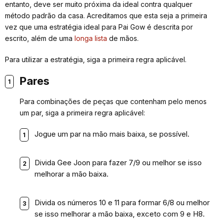
entanto, deve ser muito próxima da ideal contra qualquer
método padrão da casa. Acreditamos que esta seja a primeira
vez que uma estratégia ideal para Pai Gow é descrita por
escrito, além de uma
longa lista
de mãos.
Para utilizar a estratégia, siga a primeira regra aplicável.
Pares
Para combinações de peças que contenham pelo menos
um par, siga a primeira regra aplicável:
Jogue um par na mão mais baixa, se possível.
Divida Gee Joon para fazer 7/9 ou melhor se isso
melhorar a mão baixa.
Divida os números 10 e 11 para formar 6/8 ou melhor
se isso melhorar a mão baixa, exceto com 9 e H8.