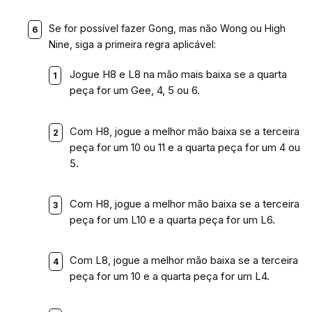
Se for possível fazer Gong, mas não Wong ou High
Nine, siga a primeira regra aplicável:
Jogue H8 e L8 na mão mais baixa se a quarta
peça for um Gee, 4, 5 ou 6.
Com H8, jogue a melhor mão baixa se a terceira
peça for um 10 ou 11 e a quarta peça for um 4 ou
5.
Com H8, jogue a melhor mão baixa se a terceira
peça for um L10 e a quarta peça for um L6.
Com L8, jogue a melhor mão baixa se a terceira
peça for um 10 e a quarta peça for um L4.