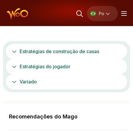
Po
Estratégias de construção de casas
Estratégias do jogador
Variado
Recomendações do Mago