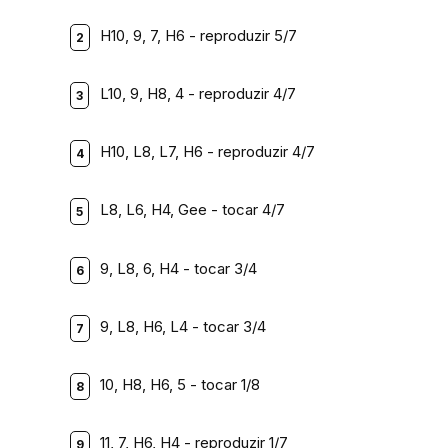
H10, 9, 7, H6 - reproduzir 5/7
L10, 9, H8, 4 - reproduzir 4/7
H10, L8, L7, H6 - reproduzir 4/7
L8, L6, H4, Gee - tocar 4/7
9, L8, 6, H4 - tocar 3/4
9, L8, H6, L4 - tocar 3/4
10, H8, H6, 5 - tocar 1/8
11, 7, H6, H4 - reproduzir 1/7