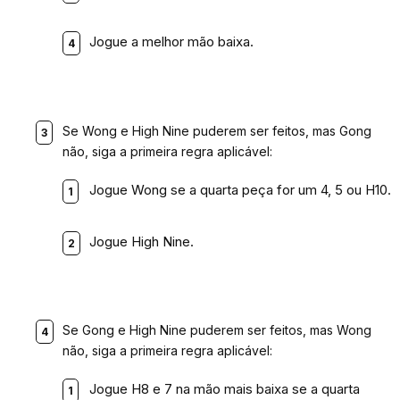
Jogue a melhor mão baixa.
Se Wong e High Nine puderem ser feitos, mas Gong
não, siga a primeira regra aplicável:
Jogue Wong se a quarta peça for um 4, 5 ou H10.
Jogue High Nine.
Se Gong e High Nine puderem ser feitos, mas Wong
não, siga a primeira regra aplicável:
Jogue H8 e 7 na mão mais baixa se a quarta