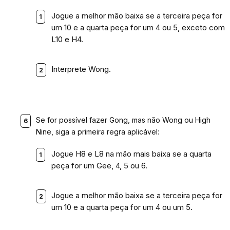
Jogue a melhor mão baixa se a terceira peça for
um 10 e a quarta peça for um 4 ou 5, exceto com
L10 e H4.
Interprete Wong.
Se for possível fazer Gong, mas não Wong ou High
Nine, siga a primeira regra aplicável:
Jogue H8 e L8 na mão mais baixa se a quarta
peça for um Gee, 4, 5 ou 6.
Jogue a melhor mão baixa se a terceira peça for
um 10 e a quarta peça for um 4 ou um 5.