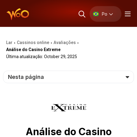
Po
Lar
Cassinos online
Avaliações
›
›
›
Análise do Casino Extreme
Última atualização: October 29, 2025
Nesta página
Análise do Casino