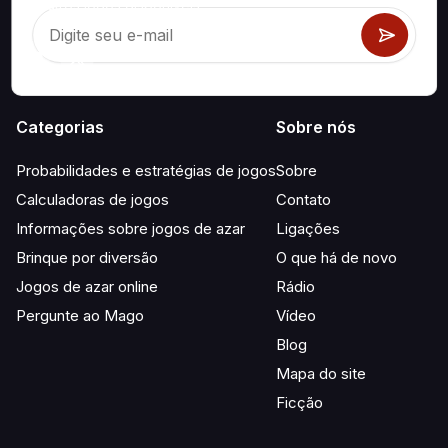
de outros jogos disponíveis.
Categorias
Sobre nós
Probabilidades e estratégias de jogos
Sobre
Calculadoras de jogos
Contato
Informações sobre jogos de azar
Ligações
Brinque por diversão
O que há de novo
Jogos de azar online
Rádio
Pergunte ao Mago
Vídeo
Blog
Mapa do site
Ficção