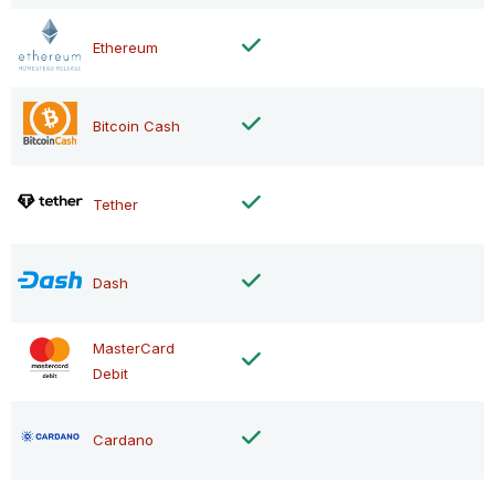
Ethereum
Bitcoin Cash
Tether
Dash
MasterCard
Debit
Cardano