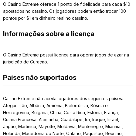
O Casino Extreme oferece 1 ponto de fidelidade para cada $10
apostados no cassino. Os jogadores podem então trocar 100
pontos por $1 em dinheiro real no cassino.
Informações sobre a licença
O Casino Extreme possui licença para operar jogos de azar na
jurisdição de Curaçao.
Países não suportados
Casino Extreme não aceita jogadores dos seguintes países:
Afeganistão, Albânia, Armênia, Bielorrússia, Bósnia e
Herzegovina, Bulgária, China, Costa Rica, Estônia, França,
Guiana Francesa, Alemanha, Guadalupe, Irã, Iraque, Israel,
Japão, Martinica, Mayotte, Moldávia, Montenegro, Mianmar,
Holanda, Macedônia do Norte, Ontário, Paquistão, Reunião,