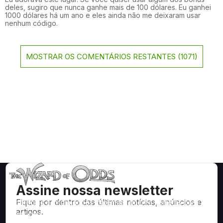
deles, sugiro que nunca ganhe mais de 100 dólares. Eu ganhei
1000 dólares há um ano e eles ainda não me deixaram usar
nenhum código.
MOSTRAR OS COMENTÁRIOS RESTANTES (1071)
Assine nossa newsletter
Fique por dentro das últimas notícias, anúncios e
Estratégias e informações matematicamente corretas para
artigos.
jogos de cassino como blackjack, craps, roleta e centenas