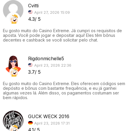
Cvitti
April 27, 2026 15:09
4.3
/ 5
Eu gosto muito do Casino Extreme. Já cumpri os requisitos de
aposta. Você pode jogar e depositar aqui! Eles têm bônus
decentes e cashback se você solicitar pelo chat.
Rigdonmichelle5
April 23, 2026 22:36
3.7
/ 5
Eu gosto muito do Casino Extreme. Eles oferecem códigos sem
depósito e bônus com bastante frequência, e eu já ganhei
algumas vezes lá. Além disso, os pagamentos costumam ser
bem rápidos.
GUCK WECK 2016
April 23, 2026 17:31
4.1
/ 5