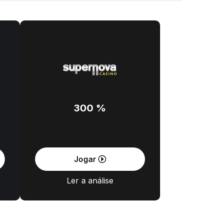
300 %
Jogar
Ler a análise