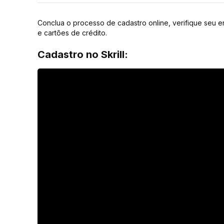
Conclua o processo de cadastro online, verifique seu en
e cartões de crédito.
Cadastro no Skrill: