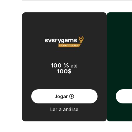
100 %
até
100$
Jogar
Ler a análise