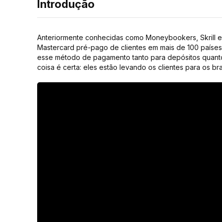
Introdução
Anteriormente conhecidas como Moneybookers, Skrill 
Mastercard pré-pago de clientes em mais de 100 países. 
esse método de pagamento tanto para depósitos quanto 
coisa é certa: eles estão levando os clientes para os b