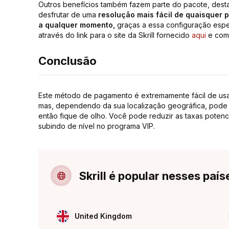
Outros benefícios também fazem parte do pacote, desta
desfrutar de uma
resolução mais fácil de quaisquer 
a qualquer momento,
graças a essa configuração espec
através do link para o site da Skrill fornecido
aqui
e come
Conclusão
Este método de pagamento é extremamente fácil de us
mas, dependendo da sua localização geográfica, pode 
então fique de olho. Você pode reduzir as taxas potenci
subindo de nível no programa VIP.
Skrill é popular nesses país
United Kingdom