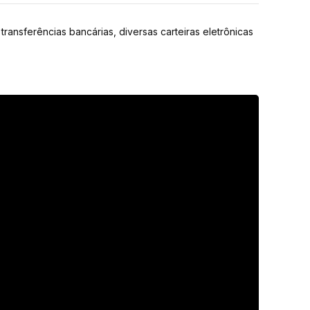
ransferências bancárias, diversas carteiras eletrônicas