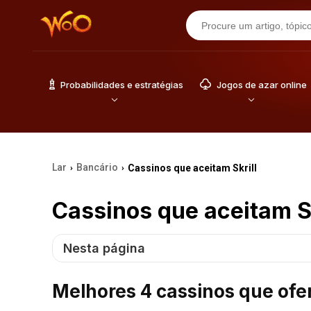
Probabilidades e estratégias
Jogos de azar online
Lar
Bancário
Cassinos que aceitam Skrill
›
›
Cassinos que aceitam Sk
Nesta página
Melhores 4 cassinos que ofer