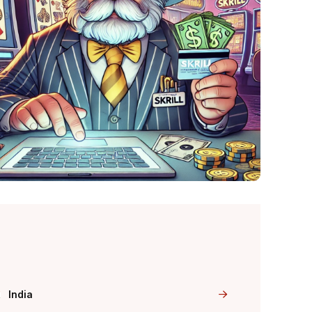
India