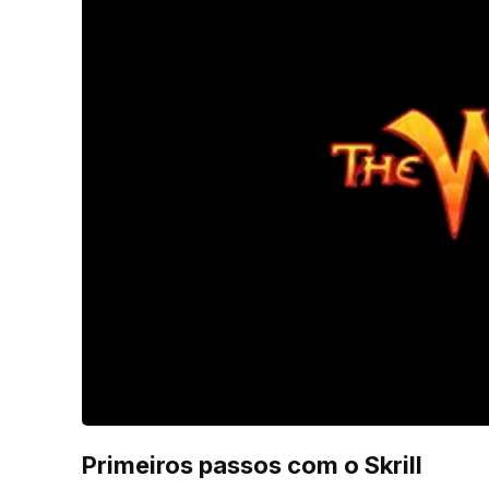
Primeiros passos com o Skrill