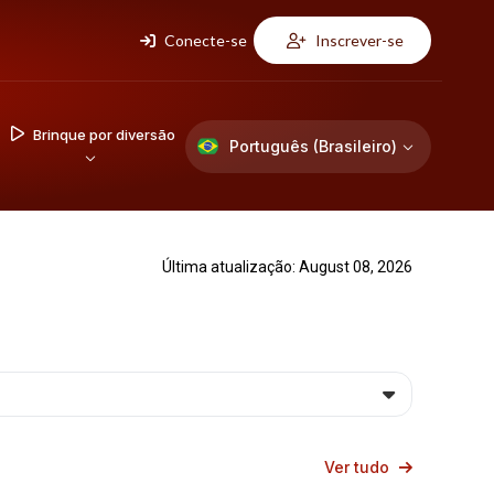
Conecte-se
Inscrever-se
Brinque por diversão
Português (Brasileiro)
Última atualização: August 08, 2026
Ver tudo