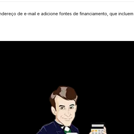
dereço de e-mail e adicione fontes de financiamento, que incluem t