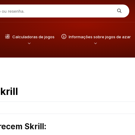
Calculadoras de jogos
Informações sobre jogos de azar
rill
ecem Skrill: