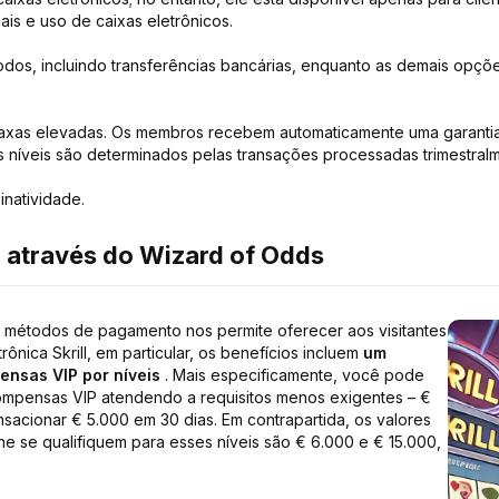
is e uso de caixas eletrônicos.
odos, incluindo transferências bancárias, enquanto as demais opções
 taxas elevadas. Os membros recebem automaticamente uma garanti
Os níveis são determinados pelas transações processadas trimestral
inatividade.
ll através do Wizard of Odds
 métodos de pagamento nos permite oferecer aos visitantes
ônica Skrill, em particular, os benefícios incluem
um
ensas VIP por níveis
. Mais especificamente, você pode
mpensas VIP atendendo a requisitos menos exigentes – €
nsacionar € 5.000 em 30 dias. Em contrapartida, os valores
ne se qualifiquem para esses níveis são € 6.000 e € 15.000,