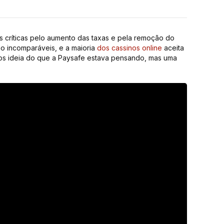
s críticas pelo aumento das taxas e pela remoção do
ão incomparáveis, e a maioria
dos cassinos online
aceita
mos ideia do que a Paysafe estava pensando, mas uma