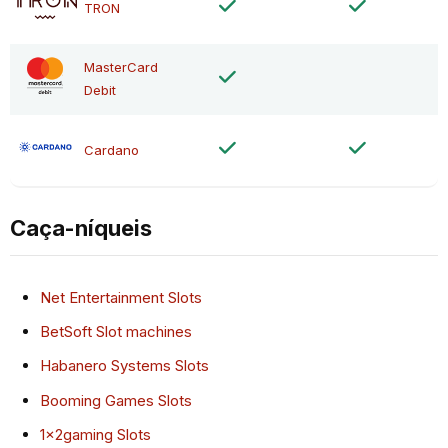
TRON
MasterCard
Debit
Cardano
Caça-níqueis
Net Entertainment Slots
BetSoft Slot machines
Habanero Systems Slots
Booming Games Slots
1x2gaming Slots