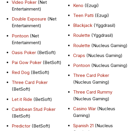
Video Poker
(Net
Keno
(Ezugi)
Entertainment)
Teen Patti
(Ezugi)
Double Exposure
(Net
Blackjack
(Yggdrasil)
Entertainment)
Roulette
(Yggdrasil)
Pontoon
(Net
Entertainment)
Roulette
(Nucleus Gaming)
Oasis Poker
(BetSoft)
Craps
(Nucleus Gaming)
Pai Gow Poker
(BetSoft)
Pontoon
(Nucleus Gaming)
Red Dog
(BetSoft)
Three Card Poker
(Nucleus Gaming)
Three Card Poker
(BetSoft)
Three Card Rummy
(Nucleus Gaming)
Let it Ride
(BetSoft)
Casino War
(Nucleus
Caribbean Stud Poker
Gaming)
(BetSoft)
Spanish 21
(Nucleus
Predictor
(BetSoft)