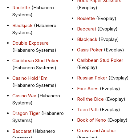
Rock Paper Scissors
Roulette
(Habanero
(Evoplay)
Systems)
Roulette
(Evoplay)
Blackjack
(Habanero
Baccarat
(Evoplay)
Systems)
Blackjack
(Evoplay)
Double Exposure
Oasis Poker
(Evoplay)
(Habanero Systems)
Caribbean Stud Poker
Caribbean Stud Poker
(Evoplay)
(Habanero Systems)
Russian Poker
(Evoplay)
Casino Hold 'Em
(Habanero Systems)
Four Aces
(Evoplay)
Casino War
(Habanero
Roll the Dice
(Evoplay)
Systems)
Teen Patti
(Evoplay)
Dragon Tiger
(Habanero
Book of Keno
(Evoplay)
Systems)
Crown and Anchor
Baccarat
(Habanero
(Evoplay)