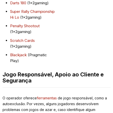
Darts 180
(1x2gaming)
Super Rally Championship
Hi Lo
(1x2gaming)
Penalty Shootout
(1x2gaming)
Scratch Cards
(1x2gaming)
Blackjack
(Pragmatic
Play)
Jogo Responsável, Apoio ao Cliente e
Segurança
O operador oferece
ferramentas
de jogo responsável, como a
autoexclusão. Por vezes, alguns jogadores desenvolvem
problemas com jogos de azar e, caso identifique algum