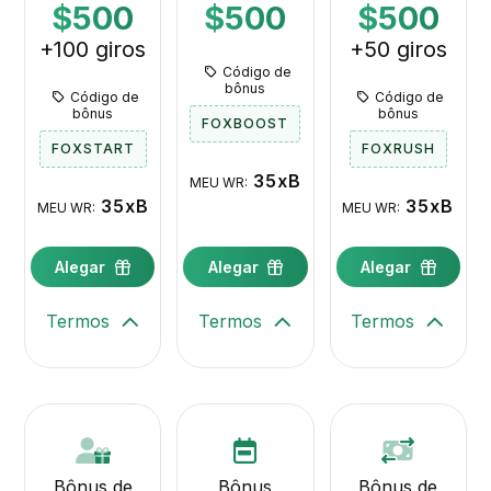
$500
$500
$500
+100 giros
+50 giros
Código de
bônus
Código de
Código de
bônus
bônus
FOXBOOST
FOXSTART
FOXRUSH
35xB
MEU WR:
35xB
35xB
MEU WR:
MEU WR:
Alegar
Alegar
Alegar
Termos
Termos
Termos
Bônus de
Bônus
Bônus de