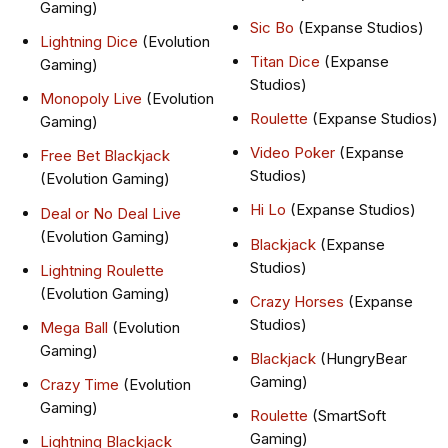
Gaming)
Sic Bo
(Expanse Studios)
Lightning Dice
(Evolution
Titan Dice
(Expanse
Gaming)
Studios)
Monopoly Live
(Evolution
Roulette
(Expanse Studios)
Gaming)
Video Poker
(Expanse
Free Bet Blackjack
Studios)
(Evolution Gaming)
Hi Lo
(Expanse Studios)
Deal or No Deal Live
(Evolution Gaming)
Blackjack
(Expanse
Studios)
Lightning Roulette
(Evolution Gaming)
Crazy Horses
(Expanse
Studios)
Mega Ball
(Evolution
Gaming)
Blackjack
(HungryBear
Gaming)
Crazy Time
(Evolution
Gaming)
Roulette
(SmartSoft
Gaming)
Lightning Blackjack