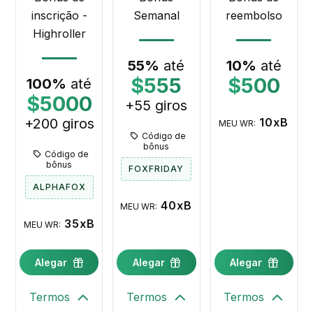
inscrição -
Semanal
reembolso
Highroller
55%
até
10%
até
$555
$500
100%
até
$5000
+55 giros
+200 giros
10xB
MEU WR:
Código de
bônus
Código de
bônus
FOXFRIDAY
ALPHAFOX
40xB
MEU WR:
35xB
MEU WR:
Alegar
Alegar
Alegar
Termos
Termos
Termos