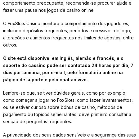
comportamento preocupante, recomenda-se procurar ajuda e
fazer uma pausa nos jogos de casino online.
O FoxSlots Casino monitora o comportamento dos jogadores,
incluindo depósitos frequentes, períodos excessivos de jogo,
alterações e aumentos frequentes nos limites de apostas, entre
outros.
O site está disponível em inglês, alemão e francês, e o
suporte do cassino pode ser contatado 24 horas por dia, 7
dias por semana, por e-mail, pelo formulário online na
página de suporte e pelo chat ao vivo.
Lembre-se que, se tiver dúvidas gerais, como por exemplo,
como começar a jogar no FoxSlots, como fazer levantamentos,
ou se estiver curioso sobre bónus de casino, métodos de
pagamento ou tópicos semelhantes, deve primeiro consultar a
secção de perguntas frequentes.
A privacidade dos seus dados sensíveis e a segurança das suas