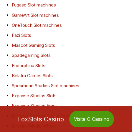
Fugaso Slot machines
GameArt Slot machines
OneTouch Slot machines
Fazi Slots
Mascot Gaming Slots
Spadegaming Slots
Endorphina Slots
Belatra Games Slots
Spearhead Studios Slot machines
Expanse Studios Slots
Expanse Studios Emoji
Expanse Studios Circus Fever
FoxSlots Casino
Visite O Cassino
Evoplay Magic Wheel