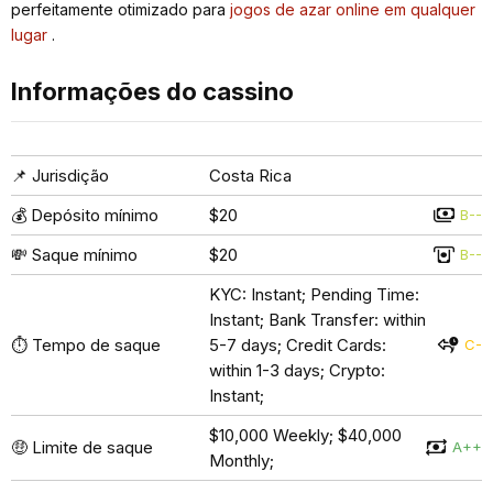
perfeitamente otimizado para
jogos de azar online em qualquer
lugar
.
Informações do cassino
📌 Jurisdição
Costa Rica
💰 Depósito mínimo
$20
B--
💸 Saque mínimo
$20
B--
KYC: Instant; Pending Time:
Instant; Bank Transfer: within
⏱️ Tempo de saque
5-7 days; Credit Cards:
C-
within 1-3 days; Crypto:
Instant;
$10,000 Weekly; $40,000
🤑 Limite de saque
A++
Monthly;