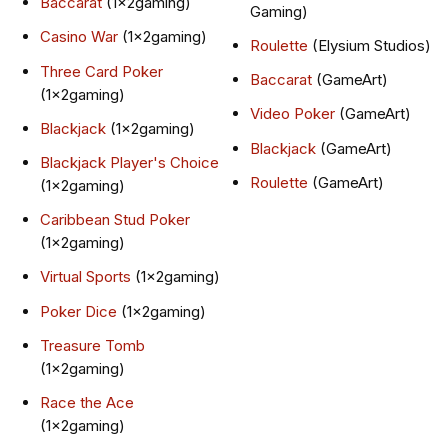
Baccarat
(1x2gaming)
Gaming)
Casino War
(1x2gaming)
Roulette
(Elysium Studios)
Three Card Poker
Baccarat
(GameArt)
(1x2gaming)
Video Poker
(GameArt)
Blackjack
(1x2gaming)
Blackjack
(GameArt)
Blackjack Player's Choice
Roulette
(GameArt)
(1x2gaming)
Caribbean Stud Poker
(1x2gaming)
Virtual Sports
(1x2gaming)
Poker Dice
(1x2gaming)
Treasure Tomb
(1x2gaming)
Race the Ace
(1x2gaming)