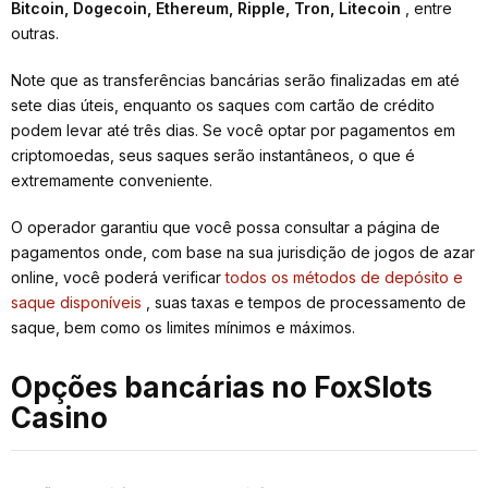
Bitcoin, Dogecoin, Ethereum, Ripple, Tron, Litecoin
, entre
outras.
Note que as transferências bancárias serão finalizadas em até
sete dias úteis, enquanto os saques com cartão de crédito
podem levar até três dias. Se você optar por pagamentos em
criptomoedas, seus saques serão instantâneos, o que é
extremamente conveniente.
O operador garantiu que você possa consultar a página de
pagamentos onde, com base na sua jurisdição de jogos de azar
online, você poderá verificar
todos os métodos de depósito e
saque disponíveis
, suas taxas e tempos de processamento de
saque, bem como os limites mínimos e máximos.
Opções bancárias no FoxSlots
Casino