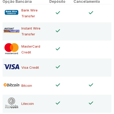
Opção Bancária
Depósito
Cancelamento
Bank Wire
Transfer
Instant Wire
Transfer
MasterCard
Credit
Visa Credit
Bitcoin
Litecoin