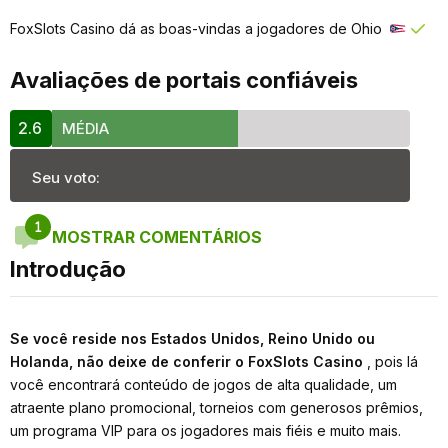
FoxSlots Casino dá as boas-vindas a jogadores de Ohio
Avaliações de portais confiáveis
2.6
MÉDIA
Seu voto:
1
MOSTRAR COMENTÁRIOS
Introdução
Se você reside nos Estados Unidos, Reino Unido ou
Holanda, não deixe de conferir o FoxSlots Casino
, pois lá
você encontrará conteúdo de jogos de alta qualidade, um
atraente plano promocional, torneios com generosos prêmios,
um programa VIP para os jogadores mais fiéis e muito mais.