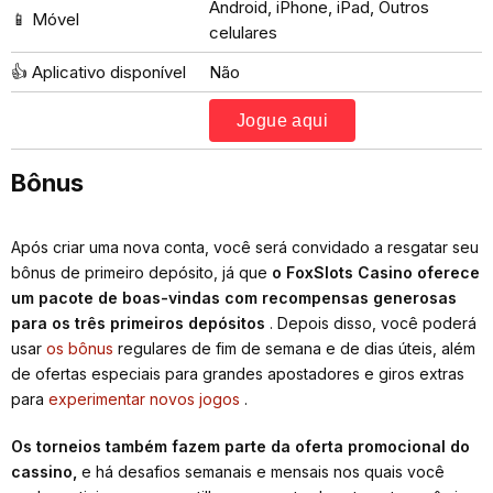
Android, iPhone, iPad, Outros
📱 Móvel
celulares
👍 Aplicativo disponível
Não
Jogue aqui
Bônus
Após criar uma nova conta, você será convidado a resgatar seu
bônus de primeiro depósito, já que
o FoxSlots Casino oferece
um pacote de boas-vindas com recompensas generosas
para os três primeiros depósitos
. Depois disso, você poderá
usar
os bônus
regulares de fim de semana e de dias úteis, além
de ofertas especiais para grandes apostadores e giros extras
para
experimentar novos jogos
.
Os torneios também fazem parte da oferta promocional do
cassino,
e há desafios semanais e mensais nos quais você