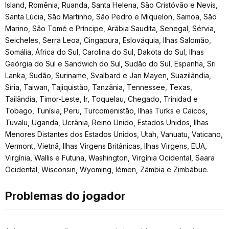
Island, Romênia, Ruanda, Santa Helena, São Cristóvão e Nevis,
Santa Lúcia, São Martinho, São Pedro e Miquelon, Samoa, São
Marino, São Tomé e Príncipe, Arábia Saudita, Senegal, Sérvia,
Seicheles, Serra Leoa, Cingapura, Eslováquia, Ilhas Salomão,
Somália, África do Sul, Carolina do Sul, Dakota do Sul, Ilhas
Geórgia do Sul e Sandwich do Sul, Sudão do Sul, Espanha, Sri
Lanka, Sudão, Suriname, Svalbard e Jan Mayen, Suazilândia,
Síria, Taiwan, Tajiquistão, Tanzânia, Tennessee, Texas,
Tailândia, Timor-Leste, Ir, Toquelau, Chegado, Trinidad e
Tobago, Tunísia, Peru, Turcomenistão, Ilhas Turks e Caicos,
Tuvalu, Uganda, Ucrânia, Reino Unido, Estados Unidos, Ilhas
Menores Distantes dos Estados Unidos, Utah, Vanuatu, Vaticano,
Vermont, Vietnã, Ilhas Virgens Britânicas, Ilhas Virgens, EUA,
Virgínia, Wallis e Futuna, Washington, Virgínia Ocidental, Saara
Ocidental, Wisconsin, Wyoming, Iémen, Zâmbia e Zimbábue.
Problemas do jogador