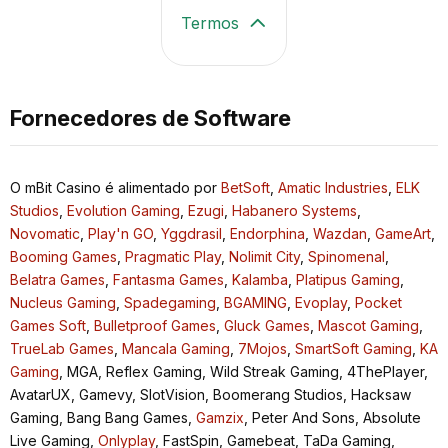
Termos
Fornecedores de Software
O mBit Casino é alimentado por
BetSoft
,
Amatic Industries
,
ELK
Studios
,
Evolution Gaming
,
Ezugi
,
Habanero Systems
,
Novomatic
,
Play'n GO
,
Yggdrasil
,
Endorphina
,
Wazdan
,
GameArt
,
Booming Games
,
Pragmatic Play
,
Nolimit City
,
Spinomenal
,
Belatra Games
,
Fantasma Games
,
Kalamba
,
Platipus Gaming
,
Nucleus Gaming
,
Spadegaming
,
BGAMING
,
Evoplay
,
Pocket
Games Soft
,
Bulletproof Games
,
Gluck Games
,
Mascot Gaming
,
TrueLab Games
,
Mancala Gaming
,
7Mojos
,
SmartSoft Gaming
,
KA
Gaming
, MGA, Reflex Gaming, Wild Streak Gaming, 4ThePlayer,
AvatarUX, Gamevy, SlotVision, Boomerang Studios, Hacksaw
Gaming, Bang Bang Games,
Gamzix
, Peter And Sons, Absolute
Live Gaming,
Onlyplay
, FastSpin, Gamebeat, TaDa Gaming,