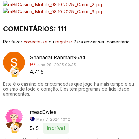
COMENTÁRIOS:
111
Por favor
conecte-se
ou
registrar
Para enviar seu comentário.
Shahadat Rahman96a4
June 28, 2025 00:35
4.7
/ 5
Este é o cassino de criptomoedas que jogo há mais tempo e eu
os amo de todo o coração. Eles têm programas de fidelidade
abrangentes.
mead0wlea
May 7, 2024 10:12
5
/ 5
Incrível