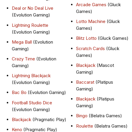
Arcade Games
(Gluck
Deal or No Deal Live
Games)
(Evolution Gaming)
Lotto Machine
(Gluck
Lightning Roulette
Games)
(Evolution Gaming)
Blitz Lotto
(Gluck Games)
Mega Ball
(Evolution
Scratch Cards
(Gluck
Gaming)
Games)
Crazy Time
(Evolution
Blackjack
(Mascot
Gaming)
Gaming)
Lightning Blackjack
Baccarat
(Platipus
(Evolution Gaming)
Gaming)
Bac Bo
(Evolution Gaming)
Blackjack
(Platipus
Football Studio Dice
Gaming)
(Evolution Gaming)
Bingo
(Belatra Games)
Blackjack
(Pragmatic Play)
Roulette
(Belatra Games)
Keno
(Pragmatic Play)