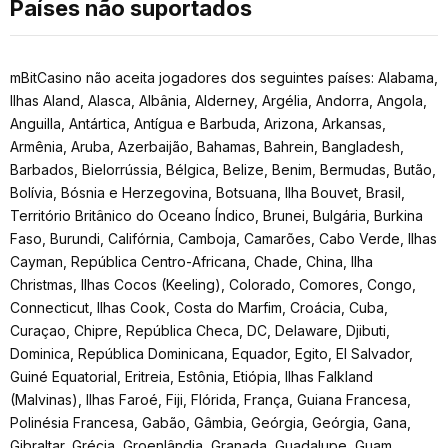
Países não suportados
mBitCasino não aceita jogadores dos seguintes países: Alabama,
Ilhas Aland, Alasca, Albânia, Alderney, Argélia, Andorra, Angola,
Anguilla, Antártica, Antígua e Barbuda, Arizona, Arkansas,
Armênia, Aruba, Azerbaijão, Bahamas, Bahrein, Bangladesh,
Barbados, Bielorrússia, Bélgica, Belize, Benim, Bermudas, Butão,
Bolívia, Bósnia e Herzegovina, Botsuana, Ilha Bouvet, Brasil,
Território Britânico do Oceano Índico, Brunei, Bulgária, Burkina
Faso, Burundi, Califórnia, Camboja, Camarões, Cabo Verde, Ilhas
Cayman, República Centro-Africana, Chade, China, Ilha
Christmas, Ilhas Cocos (Keeling), Colorado, Comores, Congo,
Connecticut, Ilhas Cook, Costa do Marfim, Croácia, Cuba,
Curaçao, Chipre, República Checa, DC, Delaware, Djibuti,
Dominica, República Dominicana, Equador, Egito, El Salvador,
Guiné Equatorial, Eritreia, Estônia, Etiópia, Ilhas Falkland
(Malvinas), Ilhas Faroé, Fiji, Flórida, França, Guiana Francesa,
Polinésia Francesa, Gabão, Gâmbia, Geórgia, Geórgia, Gana,
Gibraltar, Grécia, Groenlândia, Granada, Guadalupe, Guam,