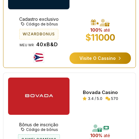
Cadastro exclusivo
Código de bônus
100%
até
WIZARDBONUS
$11000
40xB&D
MEU WR:
Visite O Cassino
Bovada Casino
3.4 / 5.0
570
Bônus de inscrição
Código de bônus
100%
até