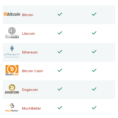
Bitcoin
Litecoin
Ethereum
Bitcoin Cash
Dogecoin
MuchBetter