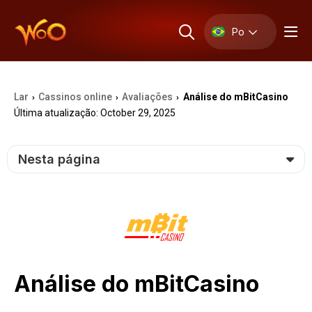
Po
Lar
Cassinos online
Avaliações
Análise do mBitCasino
›
›
›
Última atualização: October 29, 2025
Nesta página
Análise do mBitCasino