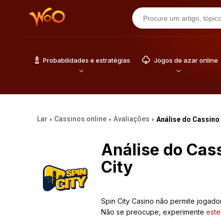
Probabilidades e estratégias
Jogos de azar online
Lar
Cassinos online
Avaliações
Análise do Cassino 
›
›
›
Análise do Cas
City
Spin City Casino não permite jogado
Não se preocupe, experimente
este