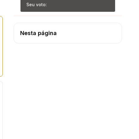
Seu voto:
Nesta página