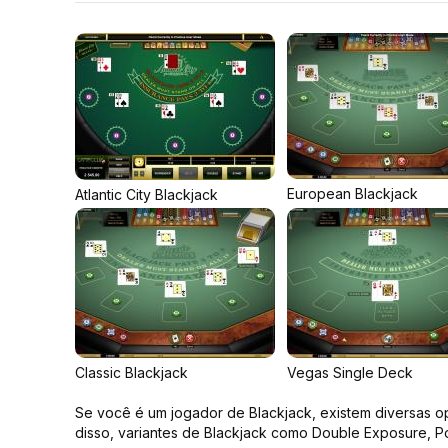
European Blackjack
Atlantic City Blackjack
Classic Blackjack
Vegas Single Deck
Se você é um jogador de Blackjack, existem diversas op
disso, variantes de Blackjack como Double Exposure, Po