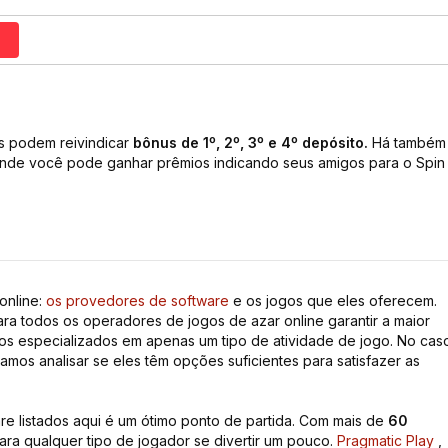
s podem reivindicar
bônus de 1º, 2º, 3º e 4º depósito.
Há também
 onde você pode ganhar prêmios indicando seus amigos para o Spin
online:
os provedores de software
e os jogos que eles oferecem.
ra todos os operadores de jogos de azar online garantir a maior
os especializados em apenas um tipo de atividade de jogo. No cas
amos analisar se eles têm opções suficientes para satisfazer as
e listados aqui é um ótimo ponto de partida. Com mais de
60
para qualquer tipo de jogador se divertir um pouco.
Pragmatic Play
,