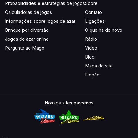
Probabilidades e estratégias de jogos
Sobre
Calculadoras de jogos
Contato
Informações sobre jogos de azar
Ligações
Brinque por diversão
O que há de novo
Jogos de azar online
Rádio
Pergunte ao Mago
Vídeo
Blog
Mapa do site
Ficção
Nossos sites parceiros