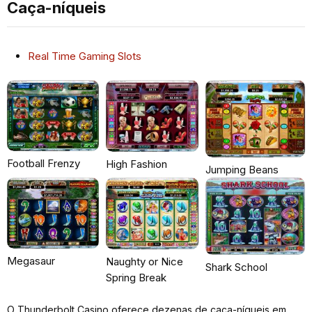
Caça-níqueis
Real Time Gaming Slots
Football Frenzy
High Fashion
Jumping Beans
Megasaur
Naughty or Nice
Shark School
Spring Break
O Thunderbolt Casino oferece dezenas de caça-níqueis em