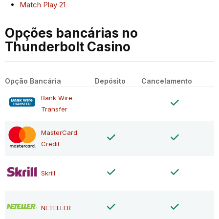
Match Play 21
Opções bancárias no
Thunderbolt Casino
Opção Bancária
Depósito
Cancelamento
Bank Wire
Transfer
MasterCard
Credit
Skrill
NETELLER