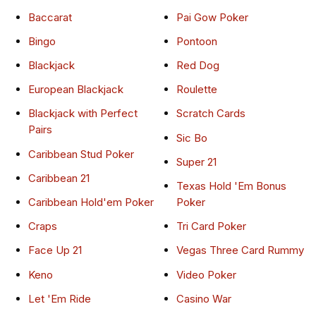
Baccarat
Pai Gow Poker
Bingo
Pontoon
Blackjack
Red Dog
European Blackjack
Roulette
Blackjack with Perfect
Scratch Cards
Pairs
Sic Bo
Caribbean Stud Poker
Super 21
Caribbean 21
Texas Hold 'Em Bonus
Caribbean Hold'em Poker
Poker
Craps
Tri Card Poker
Face Up 21
Vegas Three Card Rummy
Keno
Video Poker
Let 'Em Ride
Casino War