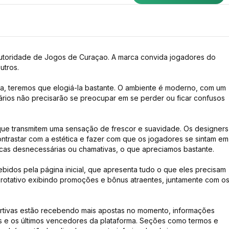
Autoridade de Jogos de Curaçao. A marca convida jogadores do
utros.
ia, teremos que elogiá-la bastante. O ambiente é moderno, com um
uários não precisarão se preocupar em se perder ou ficar confusos
que transmitem uma sensação de frescor e suavidade. Os designers
trastar com a estética e fazer com que os jogadores se sintam em
icas desnecessárias ou chamativas, o que apreciamos bastante.
idos pela página inicial, que apresenta tudo o que eles precisam
r rotativo exibindo promoções e bônus atraentes, juntamente com o
ortivas estão recebendo mais apostas no momento, informações
s e os últimos vencedores da plataforma. Seções como termos e