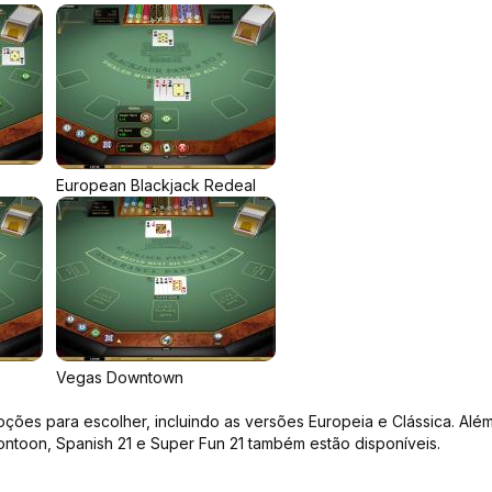
European Blackjack Redeal
Vegas Downtown
ções para escolher, incluindo as versões Europeia e Clássica. Alé
ntoon, Spanish 21 e Super Fun 21 também estão disponíveis.