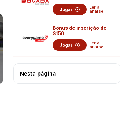
Ler a
Jogar
análise
Bônus de inscrição de
$150
Ler a
Jogar
análise
Nesta página