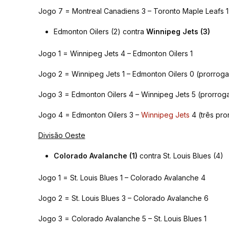
Jogo 7 = Montreal Canadiens 3 – Toronto Maple Leafs 1
Edmonton Oilers (2) contra
Winnipeg Jets (3)
Jogo 1 = Winnipeg Jets 4 – Edmonton Oilers 1
Jogo 2 = Winnipeg Jets 1 – Edmonton Oilers 0 (prorrog
Jogo 3 = Edmonton Oilers 4 – Winnipeg Jets 5 (prorrog
Jogo 4 = Edmonton Oilers 3 –
Winnipeg Jets
4 (três pr
Divisão Oeste
Colorado Avalanche (1)
contra St. Louis Blues (4)
Jogo 1 = St. Louis Blues 1 – Colorado Avalanche 4
Jogo 2 = St. Louis Blues 3 – Colorado Avalanche 6
Jogo 3 = Colorado Avalanche 5 – St. Louis Blues 1