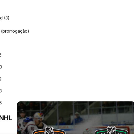
d (3)
0 (prorrogação)
3
2
0
2
3
6
 NHL