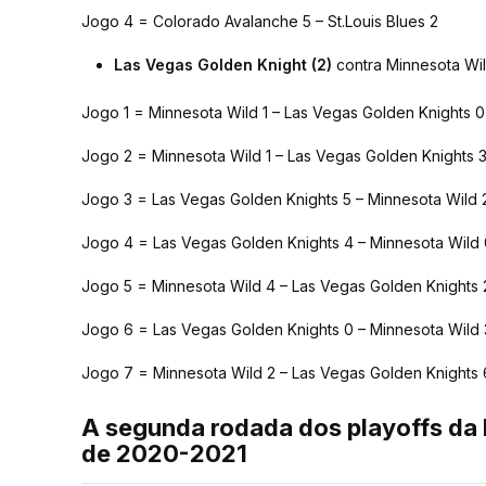
Jogo 4 = Colorado Avalanche 5 – St.Louis Blues 2
Las Vegas Golden Knight (2)
contra Minnesota Wil
Jogo 1 = Minnesota Wild 1 – Las Vegas Golden Knights 
Jogo 2 = Minnesota Wild 1 – Las Vegas Golden Knights 
Jogo 3 = Las Vegas Golden Knights 5 – Minnesota Wild 
Jogo 4 = Las Vegas Golden Knights 4 – Minnesota Wild 
Jogo 5 = Minnesota Wild 4 – Las Vegas Golden Knights 
Jogo 6 = Las Vegas Golden Knights 0 – Minnesota Wild 
Jogo 7 = Minnesota Wild 2 – Las Vegas Golden Knights 
A segunda rodada dos playoffs da
de 2020-2021