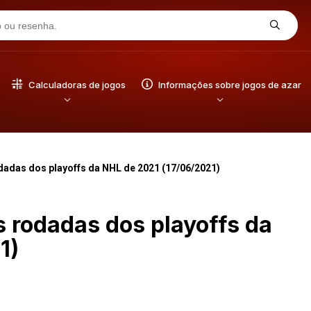
Calculadoras de jogos
Informações sobre jogos de azar
odadas dos playoffs da NHL de 2021 (17/06/2021)
s rodadas dos playoffs da
1)