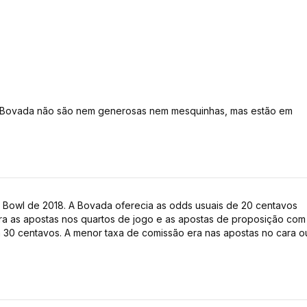
da Bovada não são nem generosas nem mesquinhas, mas estão em
r Bowl de 2018. A Bovada oferecia as odds usuais de 20 centavos
ara as apostas nos quartos de jogo e as apostas de proposição com
 30 centavos. A menor taxa de comissão era nas apostas no cara o