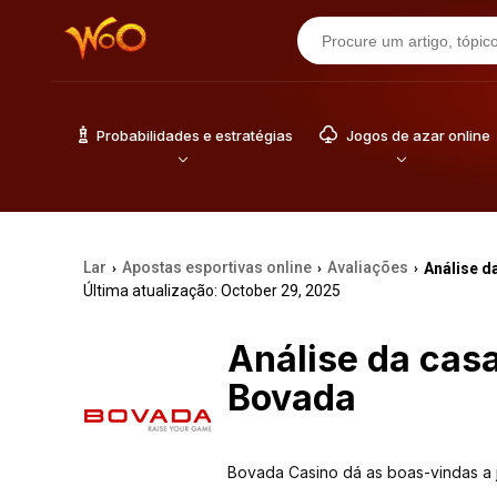
Probabilidades e estratégias
Jogos de azar online
Lar
Apostas esportivas online
Avaliações
Análise d
›
›
›
Última atualização: October 29, 2025
Análise da cas
Bovada
Bovada Casino dá as boas-vindas a