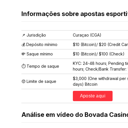
Informações sobre apostas esport
📌 Jurisdição
Curaçao (CGA)
💰 Depósito mínimo
$10 (Bitcoin)/ $20 (Credit Ca
💸 Saque mínimo
$10 (Bitcoin)/ $100 (Check)
KYC: 24-48 hours; Pending ti
⏱️ Tempo de saque
hours; Check/Bank Transfer: 
$3,000 (One withdrawal per 
🤑 Limite de saque
days) Bitcoin
Aposte aqui
Análise em vídeo do Bovada Casin