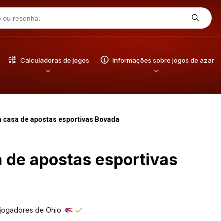
Calculadoras de jogos
Informações sobre jogos de azar
a casa de apostas esportivas Bovada
a de apostas esportivas
 jogadores de Ohio