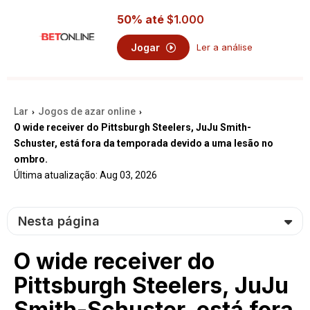
50% até
$1.000
Jogar
Ler a análise
Lar
Jogos de azar online
›
›
O wide receiver do Pittsburgh Steelers, JuJu Smith-
Schuster, está fora da temporada devido a uma lesão no
ombro.
Última atualização: Aug 03, 2026
Nesta página
O wide receiver do
Pittsburgh Steelers, JuJu
Smith-Schuster, está fora