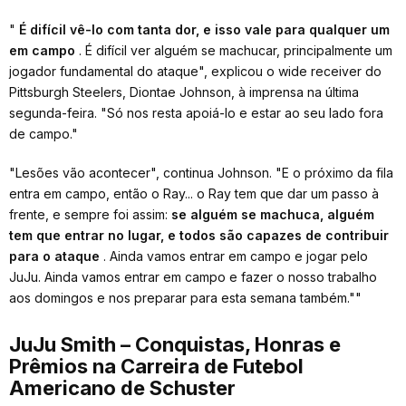
"
É difícil vê-lo com tanta dor, e isso vale para qualquer um
em campo
. É difícil ver alguém se machucar, principalmente um
jogador fundamental do ataque",
explicou o wide receiver do
Pittsburgh Steelers, Diontae Johnson, à imprensa na última
segunda-feira.
"Só nos resta apoiá-lo e estar ao seu lado fora
de campo."
"Lesões vão acontecer",
continua Johnson.
"E o próximo da fila
entra em campo, então o Ray... o Ray tem que dar um passo à
frente, e sempre foi assim:
se alguém se machuca, alguém
tem que entrar no lugar, e todos são capazes de contribuir
para o ataque
. Ainda vamos entrar em campo e jogar pelo
JuJu. Ainda vamos entrar em campo e fazer o nosso trabalho
aos domingos e nos preparar para esta semana também."
"
JuJu Smith – Conquistas, Honras e
Prêmios na Carreira de Futebol
Americano de Schuster