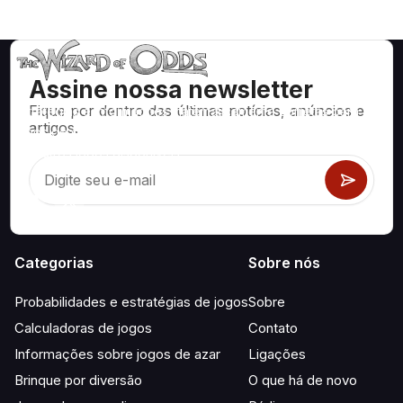
Assine nossa newsletter
Fique por dentro das últimas notícias, anúncios e
Estratégias e informações matematicamente corretas para
artigos.
jogos de cassino como blackjack, craps, roleta e centenas
de outros jogos disponíveis.
Categorias
Sobre nós
Probabilidades e estratégias de jogos
Sobre
Calculadoras de jogos
Contato
Informações sobre jogos de azar
Ligações
Brinque por diversão
O que há de novo