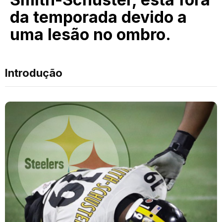
da temporada devido a
uma lesão no ombro.
Introdução