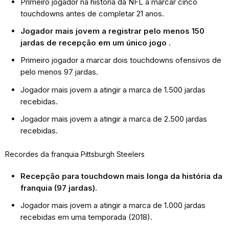
Primeiro jogador na história da NFL a marcar cinco
touchdowns antes de completar 21 anos.
Jogador mais jovem a registrar pelo menos 150
jardas de recepção em um único jogo
.
Primeiro jogador a marcar dois touchdowns ofensivos de
pelo menos 97 jardas.
Jogador mais jovem a atingir a marca de 1.500 jardas
recebidas.
Jogador mais jovem a atingir a marca de 2.500 jardas
recebidas.
Recordes da franquia Pittsburgh Steelers
Recepção para touchdown mais longa da história da
franquia (97 jardas).
Jogador mais jovem a atingir a marca de 1.000 jardas
recebidas em uma temporada (2018).