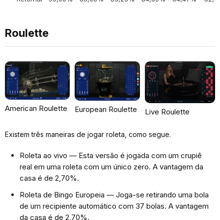
Roulette
American Roulette
European Roulette
Live Roulette
Existem três maneiras de jogar roleta, como segue.
Roleta ao vivo — Esta versão é jogada com um crupiê
real em uma roleta com um único zero. A vantagem da
casa é de 2,70%.
Roleta de Bingo Europeia — Joga-se retirando uma bola
de um recipiente automático com 37 bolas. A vantagem
da casa é de 2,70%.