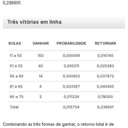
0,236601.
Três vitórias em linha
BOLAS
GANHAR
PROBABILIDADE
RETORNAR
11 a 50
100
0,000049
0,014745
51 a 55
40
0,000211
0,025283
56 a 60
14
0,000902
0,037872
61 a 65
4
0,003367
0,040400
66 a 70
2
0,011226
0,118300
Total
0,015754
0,236601
Combinando as três formas de ganhar, o retorno total é de