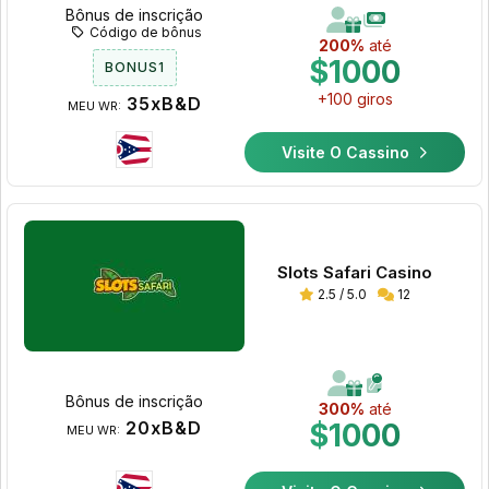
Bônus de inscrição
Código de bônus
200%
até
$1000
BONUS1
+100 giros
35xB&D
MEU WR:
Visite O Cassino
Slots Safari Casino
2.5 / 5.0
12
Bônus de inscrição
300%
até
20xB&D
$1000
MEU WR: