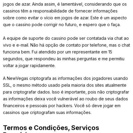
jogos de azar. Ainda assim, é lamentável, considerando que os
cassinos têm a responsabilidade de fornecer informações
sobre como evitar o vício em jogos de azar. Este é um aspecto
que o cassino pode corrigir no futuro, e espero que o faça.
A equipe de suporte do cassino pode ser contatada via chat ao
vivo e e-mail. Não há opção de contato por telefone, mas o chat
funciona bem. Fui atendido por um representante em 15
segundos, que respondeu às minhas perguntas e me permitiu
voltar a jogar rapidamente.
A NewVegas criptografa as informações dos jogadores usando
SSL, o mesmo método usado pela maioria dos sites atualmente
para criptografar dados. Isso é importante, pois não criptografar
as informações deixa você vulnerável ao roubo de seus dados
financeiros e pessoais por hackers. Você só deve jogar em
cassinos que criptografam suas informações.
Termos e Condições, Serviços