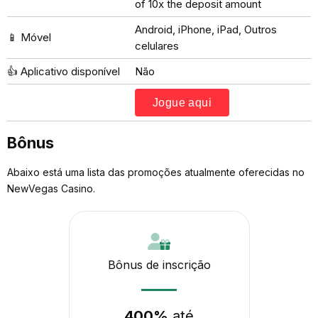
of 10x the deposit amount
Android, iPhone, iPad, Outros
📱 Móvel
celulares
👍 Aplicativo disponível
Não
Jogue aqui
Bônus
Abaixo está uma lista das promoções atualmente oferecidas no
NewVegas Casino.
Bônus de inscrição
400%
até