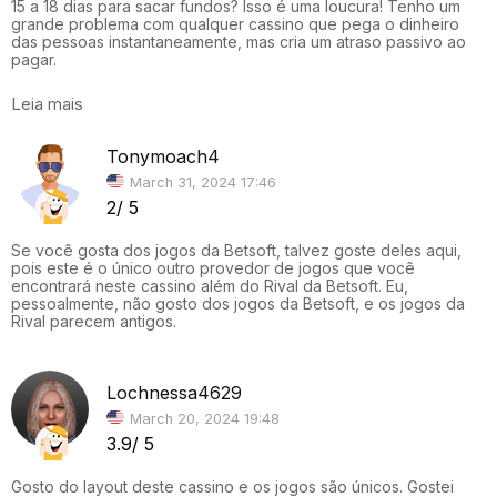
15 a 18 dias para sacar fundos? Isso é uma loucura! Tenho um
grande problema com qualquer cassino que pega o dinheiro
das pessoas instantaneamente, mas cria um atraso passivo ao
pagar.
Leia mais
Tonymoach4
March 31, 2024 17:46
2
/ 5
Se você gosta dos jogos da Betsoft, talvez goste deles aqui,
pois este é o único outro provedor de jogos que você
encontrará neste cassino além do Rival da Betsoft. Eu,
pessoalmente, não gosto dos jogos da Betsoft, e os jogos da
Rival parecem antigos.
Lochnessa4629
March 20, 2024 19:48
3.9
/ 5
Gosto do layout deste cassino e os jogos são únicos. Gostei