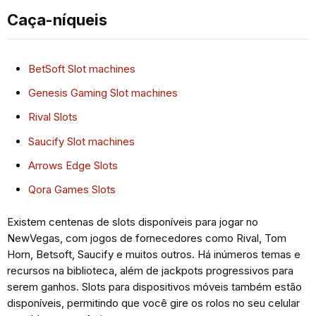
Caça-níqueis
BetSoft Slot machines
Genesis Gaming Slot machines
Rival Slots
Saucify Slot machines
Arrows Edge Slots
Qora Games Slots
Existem centenas de slots disponíveis para jogar no
NewVegas, com jogos de fornecedores como Rival, Tom
Horn, Betsoft, Saucify e muitos outros. Há inúmeros temas e
recursos na biblioteca, além de jackpots progressivos para
serem ganhos. Slots para dispositivos móveis também estão
disponíveis, permitindo que você gire os rolos no seu celular