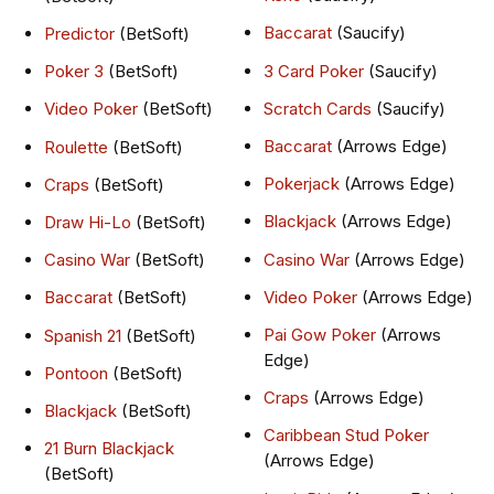
Baccarat
(Saucify)
Predictor
(BetSoft)
3 Card Poker
(Saucify)
Poker 3
(BetSoft)
Scratch Cards
(Saucify)
Video Poker
(BetSoft)
Baccarat
(Arrows Edge)
Roulette
(BetSoft)
Pokerjack
(Arrows Edge)
Craps
(BetSoft)
Blackjack
(Arrows Edge)
Draw Hi-Lo
(BetSoft)
Casino War
(Arrows Edge)
Casino War
(BetSoft)
Video Poker
(Arrows Edge)
Baccarat
(BetSoft)
Pai Gow Poker
(Arrows
Spanish 21
(BetSoft)
Edge)
Pontoon
(BetSoft)
Craps
(Arrows Edge)
Blackjack
(BetSoft)
Caribbean Stud Poker
21 Burn Blackjack
(Arrows Edge)
(BetSoft)