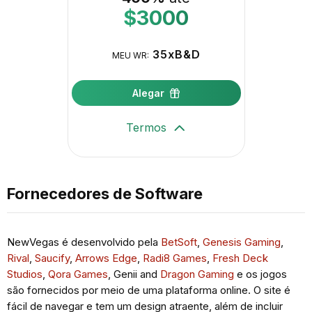
$3000
35xB&D
MEU WR:
Alegar
Termos
Fornecedores de Software
NewVegas é desenvolvido pela
BetSoft
,
Genesis Gaming
,
Rival
,
Saucify
,
Arrows Edge
,
Radi8 Games
,
Fresh Deck
Studios
,
Qora Games
, Genii and
Dragon Gaming
e os jogos
são fornecidos por meio de uma plataforma online. O site é
fácil de navegar e tem um design atraente, além de incluir