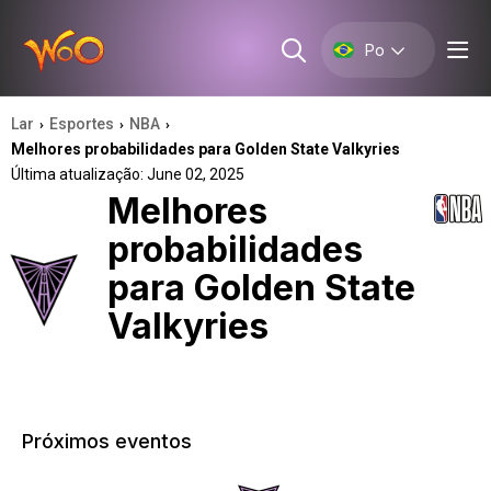
Po
Lar
Esportes
NBA
›
›
›
Melhores probabilidades para Golden State Valkyries
Última atualização: June 02, 2025
Melhores
probabilidades
para Golden State
Valkyries
Próximos eventos