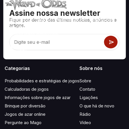
Assine nossa newsletter
Fique por dentro das últimas notícias, anúncios e
Estratégias e informações matematicamente corretas para
artigos.
jogos de cassino como blackjack, craps, roleta e centenas
de outros jogos disponíveis.
Categorias
Sobre nós
Probabilidades e estratégias de jogos
Sobre
Calculadoras de jogos
Contato
Informações sobre jogos de azar
Ligações
Brinque por diversão
O que há de novo
Jogos de azar online
Rádio
Pergunte ao Mago
Vídeo