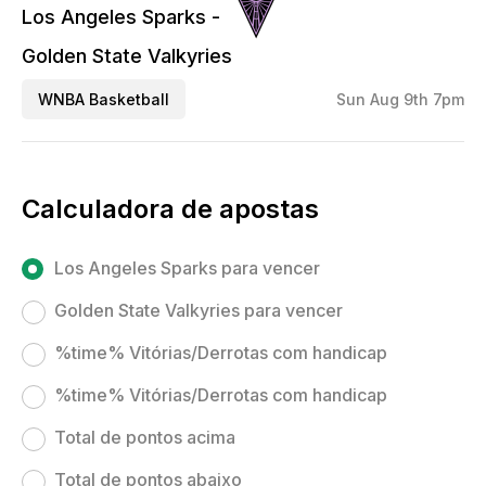
Los Angeles Sparks -
Golden State Valkyries
WNBA Basketball
Sun Aug 9th 7pm
Calculadora de apostas
Los Angeles Sparks para vencer
Golden State Valkyries para vencer
%time% Vitórias/Derrotas com handicap
%time% Vitórias/Derrotas com handicap
Total de pontos acima
Total de pontos abaixo