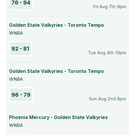
76 - 94
Fri Aug 7th 9pm
Golden State Valkyries - Toronto Tempo
WNBA
92 - 81
Tue Aug 4th 10pm
Golden State Valkyries - Toronto Tempo
WNBA
96 - 79
Sun Aug 2nd 8pm
Phoenix Mercury - Golden State Valkyries
WNBA