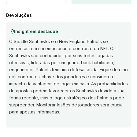
Devoluções
Insight em destaque
O Seattle Seahawks e o New England Patriots se
enfrentam em um emocionante confronto da NFL. Os
Seahawks são conhecidos por suas fortes jogadas
ofensivas, lideradas por um quarterback habilidoso,
enquanto os Patriots têm uma defesa sólida. Fique de olho
nos confrontos-chave dos jogadores e considere o
impacto da vantagem de jogar em casa. As probabilidades
de apostas podem favorecer os Seahawks devido à sua
forma recente, mas o jogo estratégico dos Patriots pode
surpreender. Monitorar lesões de jogadores será crucial
para apostas informadas.