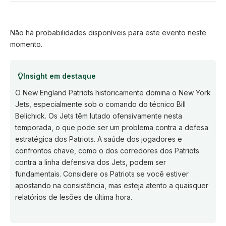
Não há probabilidades disponíveis para este evento neste
momento.
Insight em destaque
O New England Patriots historicamente domina o New York
Jets, especialmente sob o comando do técnico Bill
Belichick. Os Jets têm lutado ofensivamente nesta
temporada, o que pode ser um problema contra a defesa
estratégica dos Patriots. A saúde dos jogadores e
confrontos chave, como o dos corredores dos Patriots
contra a linha defensiva dos Jets, podem ser
fundamentais. Considere os Patriots se você estiver
apostando na consistência, mas esteja atento a quaisquer
relatórios de lesões de última hora.