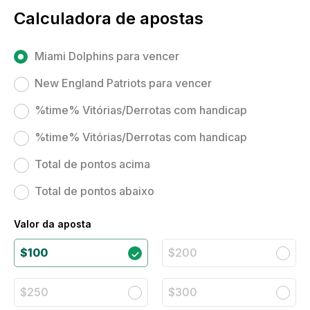
Calculadora de apostas
Miami Dolphins para vencer
New England Patriots para vencer
%time% Vitórias/Derrotas com handicap
%time% Vitórias/Derrotas com handicap
Total de pontos acima
Total de pontos abaixo
Valor da aposta
$100
$200
$250
$300