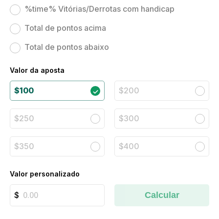
%time% Vitórias/Derrotas com handicap
Total de pontos acima
Total de pontos abaixo
Valor da aposta
$100
$200
$250
$300
$350
$400
Valor personalizado
Calcular