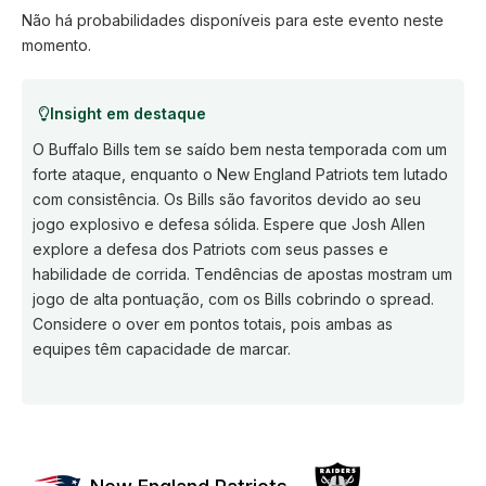
Não há probabilidades disponíveis para este evento neste
momento.
Insight em destaque
O Buffalo Bills tem se saído bem nesta temporada com um
forte ataque, enquanto o New England Patriots tem lutado
com consistência. Os Bills são favoritos devido ao seu
jogo explosivo e defesa sólida. Espere que Josh Allen
explore a defesa dos Patriots com seus passes e
habilidade de corrida. Tendências de apostas mostram um
jogo de alta pontuação, com os Bills cobrindo o spread.
Considere o over em pontos totais, pois ambas as
equipes têm capacidade de marcar.