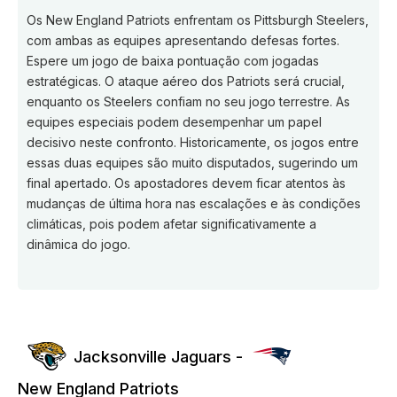
Os New England Patriots enfrentam os Pittsburgh Steelers,
com ambas as equipes apresentando defesas fortes.
Espere um jogo de baixa pontuação com jogadas
estratégicas. O ataque aéreo dos Patriots será crucial,
enquanto os Steelers confiam no seu jogo terrestre. As
equipes especiais podem desempenhar um papel
decisivo neste confronto. Historicamente, os jogos entre
essas duas equipes são muito disputados, sugerindo um
final apertado. Os apostadores devem ficar atentos às
mudanças de última hora nas escalações e às condições
climáticas, pois podem afetar significativamente a
dinâmica do jogo.
Jacksonville Jaguars -
New England Patriots