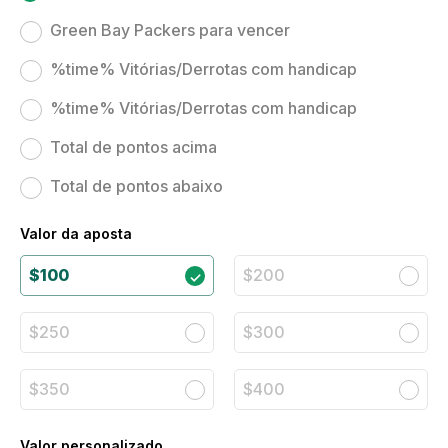
Green Bay Packers para vencer
%time% Vitórias/Derrotas com handicap
%time% Vitórias/Derrotas com handicap
Total de pontos acima
Total de pontos abaixo
Valor da aposta
$100
$200
$250
$300
$350
$400
Valor personalizado