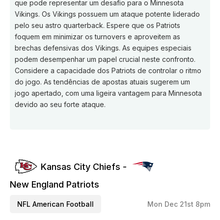
que pode representar um desafio para o Minnesota
Vikings. Os Vikings possuem um ataque potente liderado
pelo seu astro quarterback. Espere que os Patriots
foquem em minimizar os turnovers e aproveitem as
brechas defensivas dos Vikings. As equipes especiais
podem desempenhar um papel crucial neste confronto.
Considere a capacidade dos Patriots de controlar o ritmo
do jogo. As tendências de apostas atuais sugerem um
jogo apertado, com uma ligeira vantagem para Minnesota
devido ao seu forte ataque.
Kansas City Chiefs -
New England Patriots
NFL American Football
Mon Dec 21st 8pm