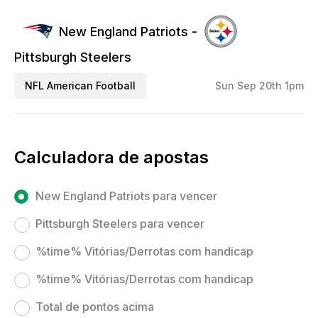
New England Patriots -
Pittsburgh Steelers
NFL American Football
Sun Sep 20th 1pm
Calculadora de apostas
New England Patriots para vencer
Pittsburgh Steelers para vencer
%time% Vitórias/Derrotas com handicap
%time% Vitórias/Derrotas com handicap
Total de pontos acima