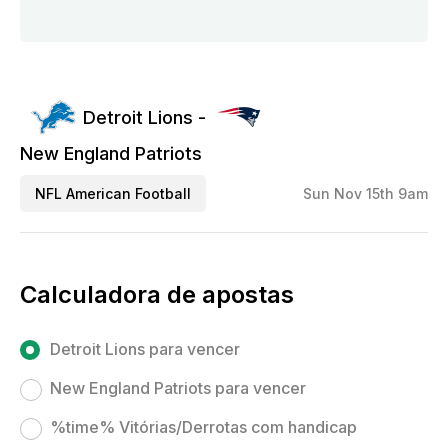
Detroit Lions -
New England Patriots
NFL American Football
Sun Nov 15th 9am
Calculadora de apostas
Detroit Lions para vencer
New England Patriots para vencer
%time% Vitórias/Derrotas com handicap