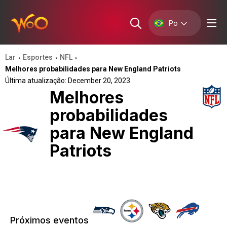
Po
Lar
Esportes
NFL
›
›
›
Melhores probabilidades para New England Patriots
Última atualização: December 20, 2023
Melhores
probabilidades
para New England
Patriots
Próximos eventos