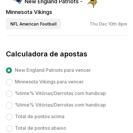
New England Patriots -
Minnesota Vikings
NFL American Football
Thu Dec 10th 8pm
Calculadora de apostas
New England Patriots para vencer
Minnesota Vikings para vencer
%time% Vitórias/Derrotas com handicap
%time% Vitórias/Derrotas com handicap
Total de pontos acima
Total de pontos abaixo