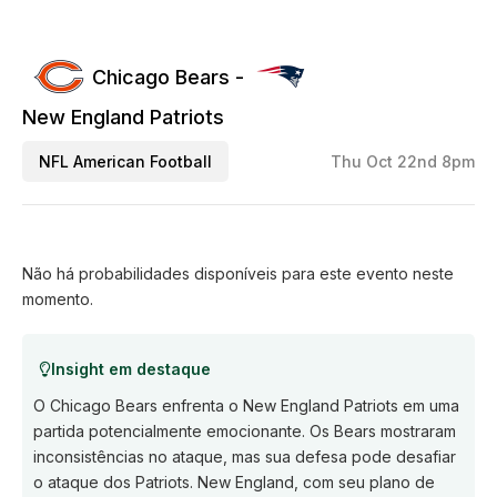
Chicago Bears -
New England Patriots
NFL American Football
Thu Oct 22nd 8pm
Não há probabilidades disponíveis para este evento neste
momento.
Insight em destaque
O Chicago Bears enfrenta o New England Patriots em uma
partida potencialmente emocionante. Os Bears mostraram
inconsistências no ataque, mas sua defesa pode desafiar
o ataque dos Patriots. New England, com seu plano de