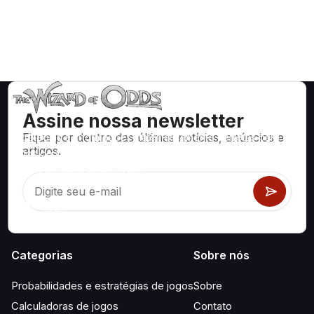
Assine nossa newsletter
Fique por dentro das últimas notícias, anúncios e
Estratégias e informações matematicamente corretas para
artigos.
jogos de cassino como blackjack, craps, roleta e centenas
de outros jogos disponíveis.
Categorias
Sobre nós
Probabilidades e estratégias de jogos
Sobre
Calculadoras de jogos
Contato