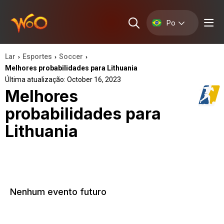
Po
Lar
Esportes
Soccer
›
›
›
Melhores probabilidades para Lithuania
Última atualização: October 16, 2023
Melhores
probabilidades para
Lithuania
Nenhum evento futuro