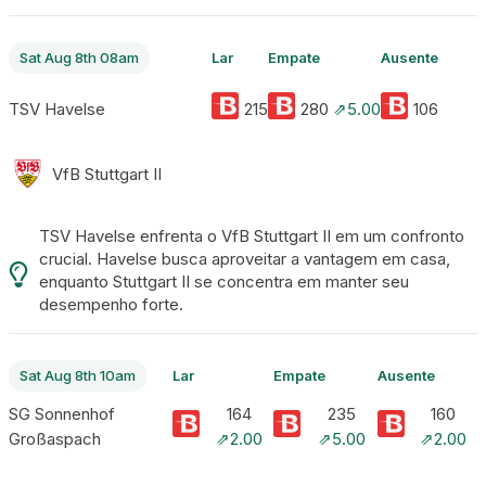
Sat Aug 8th 08am
Lar
Empate
Ausente
TSV Havelse
215
280
⇗5.00
106
VfB Stuttgart II
TSV Havelse enfrenta o VfB Stuttgart II em um confronto
crucial. Havelse busca aproveitar a vantagem em casa,
enquanto Stuttgart II se concentra em manter seu
desempenho forte.
Sat Aug 8th 10am
Lar
Empate
Ausente
SG Sonnenhof
164
235
160
Großaspach
⇗2.00
⇗5.00
⇗2.00