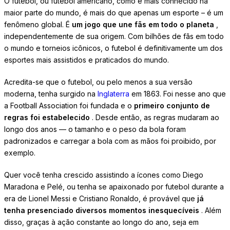
O futebol, ou futebol americano, como é mais conhecido na
maior parte do mundo, é mais do que apenas um esporte – é um
fenômeno global. É
um jogo que une fãs em todo o planeta
,
independentemente de sua origem. Com bilhões de fãs em todo
o mundo e torneios icônicos, o futebol é definitivamente um dos
esportes mais assistidos e praticados do mundo.
Acredita-se que o futebol, ou pelo menos a sua versão
moderna, tenha surgido na
Inglaterra
em 1863. Foi nesse ano que
a Football Association foi fundada e o
primeiro conjunto de
regras foi estabelecido
. Desde então, as regras mudaram ao
longo dos anos — o tamanho e o peso da bola foram
padronizados e carregar a bola com as mãos foi proibido, por
exemplo.
Quer você tenha crescido assistindo a ícones como Diego
Maradona e Pelé, ou tenha se apaixonado por futebol durante a
era de Lionel Messi e Cristiano Ronaldo, é provável que
já
tenha presenciado diversos momentos inesquecíveis
. Além
disso, graças à ação constante ao longo do ano, seja em