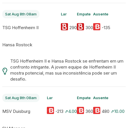
Sat Aug 8th 08am
Lar
Empate
Ausente
TSG Hoffenheim II
290
300
-135
Hansa Rostock
TSG Hoffenheim II e Hansa Rostock se enfrentam em um
confronto intrigante. A jovem equipe de Hoffenheim II
mostra potencial, mas sua inconsistência pode ser um
desafio.
Sat Aug 8th 08am
Lar
Empate
Ausente
MSV Duisburg
-213
⇗4.00
360
480
⇗10.00