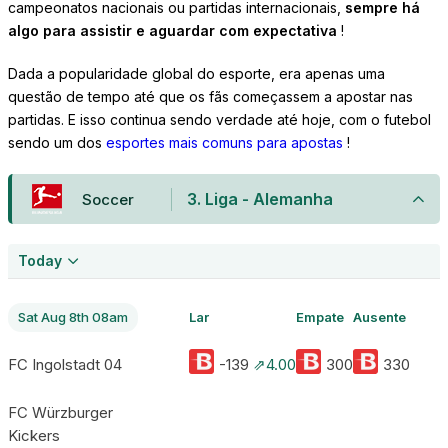
campeonatos nacionais ou partidas internacionais,
sempre há
algo para assistir e aguardar com expectativa
!
Dada a popularidade global do esporte, era apenas uma
questão de tempo até que os fãs começassem a apostar nas
partidas. E isso continua sendo verdade até hoje, com o futebol
sendo um dos
esportes mais comuns para apostas
!
3. Liga - Alemanha
Soccer
Today
Sat Aug 8th 08am
Lar
Empate
Ausente
FC Ingolstadt 04
-139
⇗4.00
300
330
FC Würzburger
Kickers