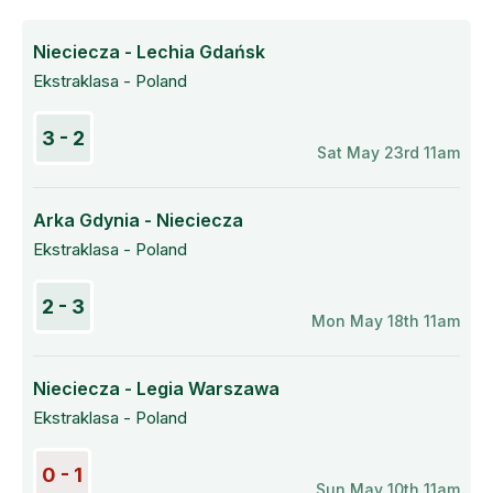
Nieciecza - Lechia Gdańsk
Ekstraklasa - Poland
3 - 2
Sat May 23rd 11am
Arka Gdynia - Nieciecza
Ekstraklasa - Poland
2 - 3
Mon May 18th 11am
Nieciecza - Legia Warszawa
Ekstraklasa - Poland
0 - 1
Sun May 10th 11am